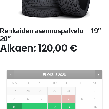
Renkaiden asennuspalvelu – 19″ –
20″
Alkaen:
120,00
€
ELOKUU
2026
MA
TI
KE
TO
PE
LA
SU
27
28
29
30
31
1
2
3
4
5
6
7
8
9
10
11
12
13
14
15
16