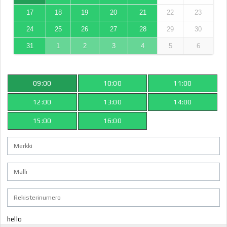
17
18
19
20
21
22
23
24
25
26
27
28
29
30
31
1
2
3
4
5
6
09:00
10:00
11:00
12:00
13:00
14:00
15:00
16:00
hello