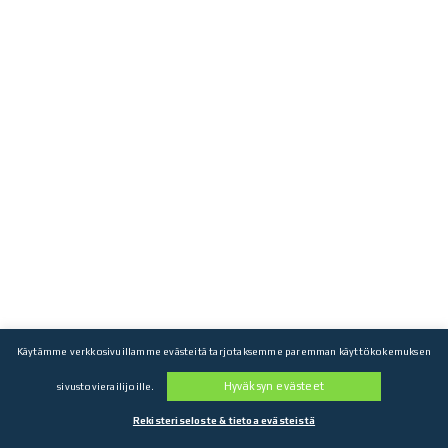
Käytämme verkkosivuillamme evästeitä tarjotaksemme paremman käyttökokemuksen
Hyväksyn evästeet
sivustovierailijoille.
Rekisteriseloste & tietoa evästeistä