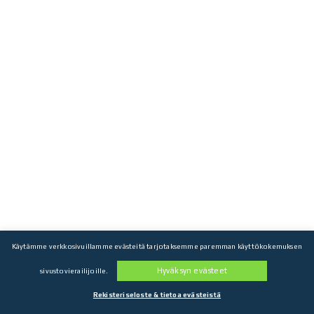
Käytämme verkkosivuillamme evästeitä tarjotaksemme paremman käyttökokemuksen
Hyväksyn evästeet
sivustovierailijoille.
Rekisteriseloste & tietoa evästeistä