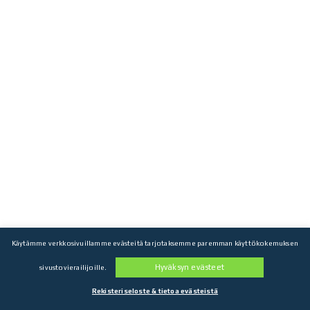
Käytämme verkkosivuillamme evästeitä tarjotaksemme paremman käyttökokemuksen
Hyväksyn evästeet
sivustovierailijoille.
Rekisteriseloste & tietoa evästeistä