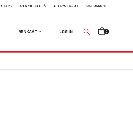
YRITYS
OTA YHTEYTTÄ
YHTEYSTIEDOT
OSTOSKORI
RENKAAT
LOG IN
0