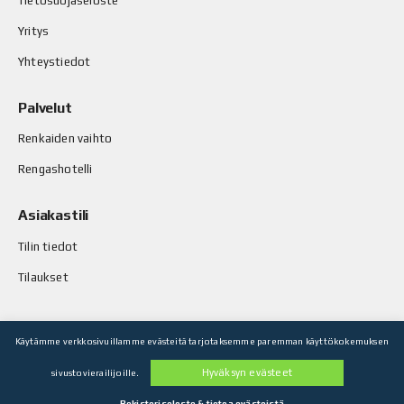
Tietosuojaseloste
Yritys
Yhteystiedot
Palvelut
Renkaiden vaihto
Rengashotelli
Asiakastili
Tilin tiedot
Tilaukset
Käytämme verkkosivuillamme evästeitä tarjotaksemme paremman käyttökokemuksen
© Stop-Rust Oy. Kaikki oikeudet pidätetään.
Hyväksyn evästeet
sivustovierailijoille.
Toteutus: Legenda Oy
Rekisteriseloste & tietoa evästeistä