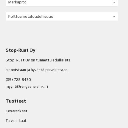
Märkäpito
Polttoainetaloudellisuus
Stop-Rust Oy
Stop-Rust Oy on tunnettu edullisista
hinnoistaan ja hyvästä palvelustaan.
(09) 728 8430
myynti@rengashelsinki.fi
Tuotteet
Kesärenkaat
Talvirenkaat