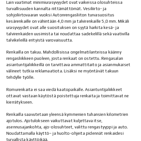
Lain vaatimat minimiurasyvyydet ovat vaikeissa olosuhteissa
turvallisuuden kannalta riittämättömät. Vesiliirto- ja
sohjoliirtovaaran vuoksi Autonrengasliiton turvasuositus
kesärenkaille on vähintään 4,0 mm ja talvirenkaille 5,0 mm. Mikäli
urasyvyydet ovat alle suosituksen on syytä harkita kesä- ja
talvirenkaiden uusimista tai noudattaa sadekelillä sekä vaativilla
talvikeleillä erityistä varovaisuutta.
Renkailla on takuu. Mahdollisissa ongelmatilanteissa käänny
rengasliikkeen puoleen, josta renkaat on ostettu. Rengasalan
asiantuntijaliikkeillä on tarvittava ammattitaito ja asianmukaiset
välineet tutkia reklamaatiota. Lisäksi ne myöntävät takuun
tehdylle työlle.
Romurenkaita ei saa viedä kaatopaikalle. Asiantuntijaliikkeet
ottavat vastaan käytöstä poistettuja renkaita ja toimittavat ne
kierrätykseen.
Renkailla saavutetaan yleensä kymmenien tuhansien kilometrien
ajotulos. Ajotulokseen vaikuttavat kuljettava itse,
asennusajankohta, ajo-olosuhteet, valittu rengastyyppi ja auto.
Noudattamalla käyttö– ja huolto-ohjeita pidennät renkaidesi
turvallista käyttöikää.