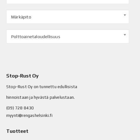
Märkäpito
Polttoainetaloudellisuus
Stop-Rust Oy
Stop-Rust Oy on tunnettu edullisista
hinnoistaan ja hyvästä palvelustaan.
(09) 728 8430
myynti@rengashelsinki.fi
Tuotteet