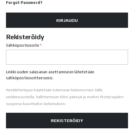
Forgot Password?
KIRJAUDU
Rekisteröidy
Vaaditaan
Sähköpostiosoite
*
Linkki uuden salasanan asettamiseen lähetetään
sähköpostiosoitteeseesi.
Henkilötietojasi käytetään tukemaan kokemustasi tällä
verkkosivustolla, hallitsemaan tiliisi pääsyä ja muihin Yksityisyyden
suojassa kuvattuihin tarkoituksiin.
REKISTERÖIDY