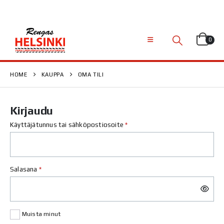
0
HOME
KAUPPA
OMA TILI
Kirjaudu
Vaaditaan
Käyttäjätunnus tai sähköpostiosoite
*
Vaaditaan
Salasana
*
Muista minut