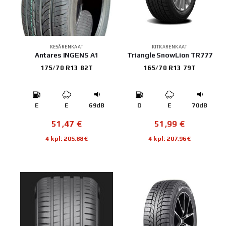
KESÄRENKAAT
KITKARENKAAT
Antares INGENS A1
Triangle SnowLion TR777
175/70 R13 82T
165/70 R13 79T
E
E
69dB
D
E
70dB
51,47
€
51,99
€
4 kpl: 205,88€
4 kpl: 207,96€