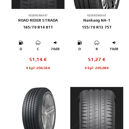
KESÄRENKAAT
KESÄRENKAAT
ROAD RIDER STRADA
Nankang NA-1
165/70 R14 81T
155/70 R13 75T
D
C
70dB
D
B
70dB
51,14
€
51,27
€
4 kpl: 204,56€
4 kpl: 205,08€