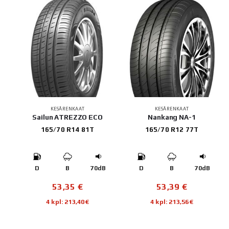
KESÄRENKAAT
KESÄRENKAAT
Sailun ATREZZO ECO
Nankang NA-1
165/70 R14 81T
165/70 R12 77T
D
B
70dB
D
B
70dB
53,35
€
53,39
€
4 kpl: 213,40€
4 kpl: 213,56€