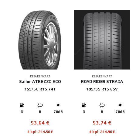
KESÄRENKAAT
KESÄRENKAAT
Sailun ATREZZO ECO
ROAD RIDER STRADA
155/60 R15 74T
195/55 R15 85V
D
B
70dB
D
B
70dB
53,64
€
53,74
€
4 kpl: 214,56€
4 kpl: 214,96€