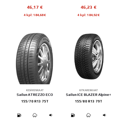
46,17
€
46,23
€
4 kpl: 184,68€
4 kpl: 184,92€
KESÄRENKAAT
KITKARENKAAT
Sailun ATREZZO ECO
Sailun ICE BLAZER Alpine+
155/70 R13 75T
155/80 R13 79T