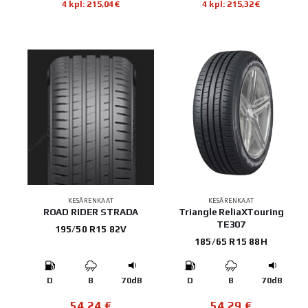
4 kpl: 215,04€
4 kpl: 215,32€
KESÄRENKAAT
KESÄRENKAAT
ROAD RIDER STRADA
Triangle ReliaXTouring
TE307
195/50 R15 82V
185/65 R15 88H
D
B
70dB
D
B
70dB
54,24
€
54,29
€