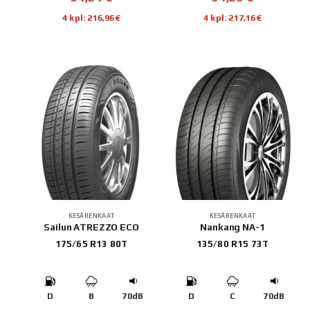
4 kpl: 216,96€
4 kpl: 217,16€
KESÄRENKAAT
KESÄRENKAAT
Sailun ATREZZO ECO
Nankang NA-1
175/65 R13 80T
135/80 R15 73T
D
B
70dB
D
C
70dB