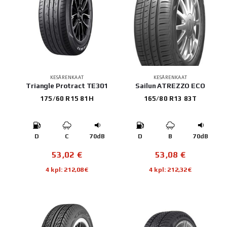
KESÄRENKAAT
KESÄRENKAAT
Triangle Protract TE301
Sailun ATREZZO ECO
175/60 R15 81H
165/80 R13 83T
D
C
70dB
D
B
70dB
53,02
€
53,08
€
4 kpl: 212,08€
4 kpl: 212,32€