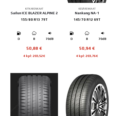
KITKARENKAAT
KESÄRENKAAT
Sailun ICE BLAZER ALPINE 2
Nankang NA-1
155/80 R13 79T
145/70 R12 69T
D
B
70dB
D
B
70dB
50,88
€
50,94
€
4 kpl: 203,52€
4 kpl: 203,76€