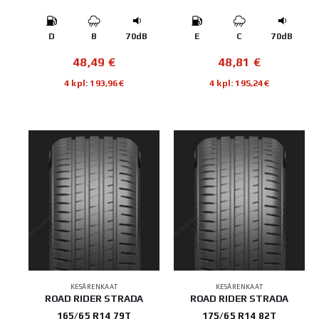
D
B
70dB
E
C
70dB
48,49
€
48,81
€
4 kpl: 193,96€
4 kpl: 195,24€
KESÄRENKAAT
KESÄRENKAAT
ROAD RIDER STRADA
ROAD RIDER STRADA
165/65 R14 79T
175/65 R14 82T