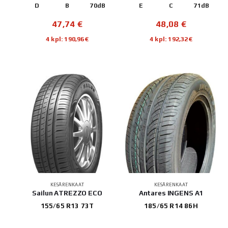
D
B
70dB
E
C
71dB
47,74
€
48,08
€
4 kpl: 190,96€
4 kpl: 192,32€
KESÄRENKAAT
KESÄRENKAAT
Sailun ATREZZO ECO
Antares INGENS A1
155/65 R13 73T
185/65 R14 86H