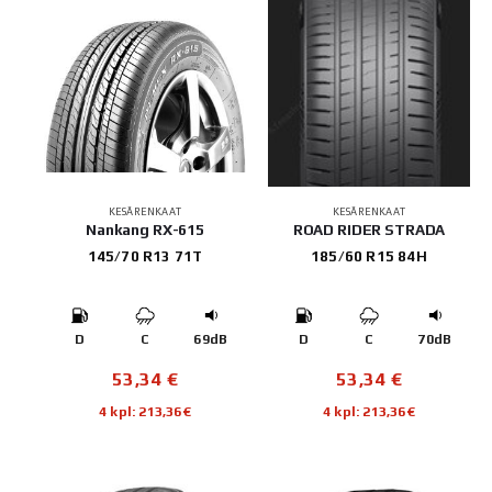
KESÄRENKAAT
KESÄRENKAAT
Nankang RX-615
ROAD RIDER STRADA
145/70 R13 71T
185/60 R15 84H
D
C
69dB
D
C
70dB
53,34
€
53,34
€
4 kpl: 213,36€
4 kpl: 213,36€