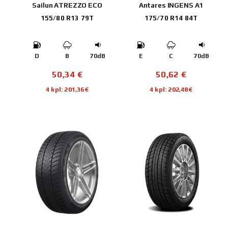
Sailun ATREZZO ECO
Antares INGENS A1
155/80 R13 79T
175/70 R14 84T
D
B
70dB
E
C
70dB
50,34
€
50,62
€
4 kpl: 201,36€
4 kpl: 202,48€