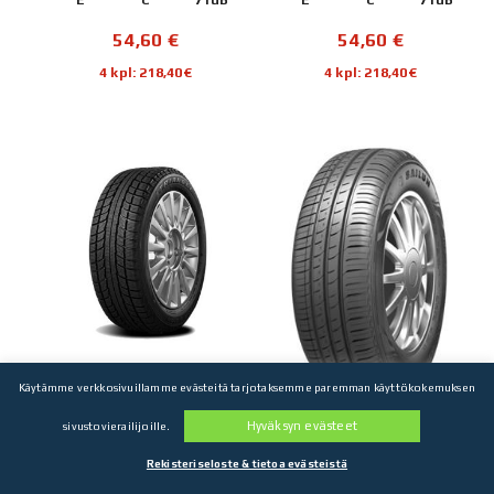
54,60
€
54,60
€
4 kpl: 218,40€
4 kpl: 218,40€
KITKARENKAAT
KESÄRENKAAT
Käytämme verkkosivuillamme evästeitä tarjotaksemme paremman käyttökokemuksen
Triangle SnowLion TR777
Sailun ATREZZO ECO
Hyväksyn evästeet
sivustovierailijoille.
175/65 R14 86T
165/55 R14 72V
Rekisteriseloste & tietoa evästeistä