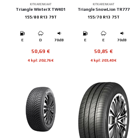
KITKARENKAAT
KITKARENKAAT
Triangle WinterX TW401
Triangle SnowLion TR777
155/80 R13 79T
155/70 R13 75T
E
D
70dB
E
E
70dB
50,69
€
50,85
€
4 kpl: 202,76€
4 kpl: 203,40€