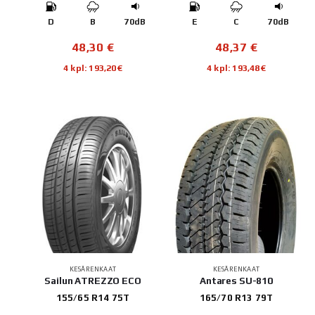
D
B
70dB
E
C
70dB
48,30
€
48,37
€
4 kpl: 193,20€
4 kpl: 193,48€
KESÄRENKAAT
KESÄRENKAAT
Sailun ATREZZO ECO
Antares SU-810
155/65 R14 75T
165/70 R13 79T