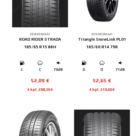
KESÄRENKAAT
KITKARENKAAT
ROAD RIDER STRADA
Triangle SnowLink PL01
185/65 R15 88H
165/60 R14 79R
C
C
70dB
D
D
71dB
52,09
€
52,65
€
4 kpl: 208,36€
4 kpl: 210,60€