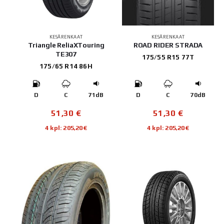
KESÄRENKAAT
KESÄRENKAAT
Triangle ReliaXTouring
ROAD RIDER STRADA
TE307
175/55 R15 77T
175/65 R14 86H
D
C
71dB
D
C
70dB
51,30
€
51,30
€
4 kpl: 205,20€
4 kpl: 205,20€