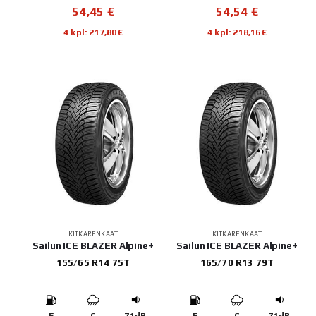
54,45
€
54,54
€
4 kpl: 217,80€
4 kpl: 218,16€
KITKARENKAAT
KITKARENKAAT
Sailun ICE BLAZER Alpine+
Sailun ICE BLAZER Alpine+
155/65 R14 75T
165/70 R13 79T
E
C
71dB
E
C
71dB