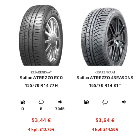
KESÄRENKAAT
KESÄRENKAAT
Sailun ATREZZO ECO
Sailun ATREZZO 4SEASONS
155/70 R14 77H
165/70 R14 81T
D
B
70dB
-
-
-
53,44
€
53,64
€
4 kpl: 213,76€
4 kpl: 214,56€