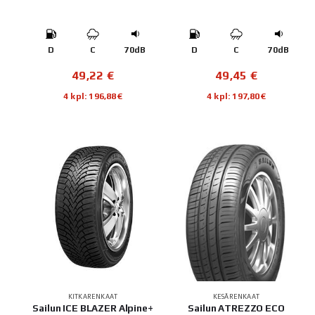
D
C
70dB
D
C
70dB
49,22
€
49,45
€
4 kpl: 196,88€
4 kpl: 197,80€
KITKARENKAAT
KESÄRENKAAT
Sailun ICE BLAZER Alpine+
Sailun ATREZZO ECO