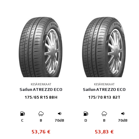
KESÄRENKAAT
KESÄRENKAAT
Sailun ATREZZO ECO
Sailun ATREZZO ECO
175/65 R15 88H
175/70 R13 82T
C
B
70dB
D
B
70dB
53,76
€
53,83
€