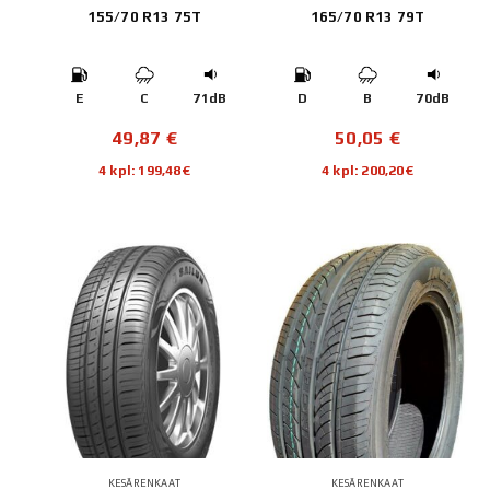
155/70 R13 75T
165/70 R13 79T
E
C
71dB
D
B
70dB
49,87
€
50,05
€
4 kpl: 199,48€
4 kpl: 200,20€
KESÄRENKAAT
KESÄRENKAAT