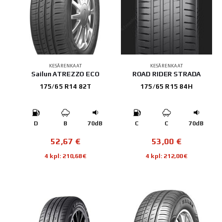
KESÄRENKAAT
KESÄRENKAAT
Sailun ATREZZO ECO
ROAD RIDER STRADA
175/65 R14 82T
175/65 R15 84H
D
B
70dB
C
C
70dB
52,67
€
53,00
€
4 kpl: 210,68€
4 kpl: 212,00€