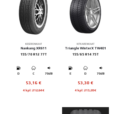
KESÄRENKAAT
KITKARENKAAT
Nankang XR611
Triangle WinterX TW401
155/70 R12 77T
155/65 R14 75T
D
C
70dB
E
D
70dB
53,16
€
53,30
€
4 kpl: 212,64€
4 kpl: 213,20€