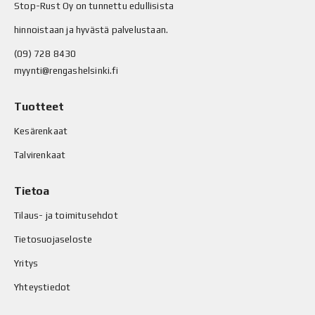
Stop-Rust Oy on tunnettu edullisista
hinnoistaan ja hyvästä palvelustaan.
(09) 728 8430
myynti@rengashelsinki.fi
Tuotteet
Kesärenkaat
Talvirenkaat
Tietoa
Tilaus- ja toimitusehdot
Tietosuojaseloste
Yritys
Yhteystiedot