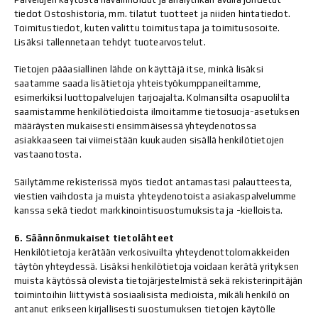
tiedot Ostoshistoria, mm. tilatut tuotteet ja niiden hintatiedot.
Toimitustiedot, kuten valittu toimitustapa ja toimitusosoite.
Lisäksi tallennetaan tehdyt tuotearvostelut.
Tietojen pääasiallinen lähde on käyttäjä itse, minkä lisäksi
saatamme saada lisätietoja yhteistyökumppaneiltamme,
esimerkiksi luottopalvelujen tarjoajalta. Kolmansilta osapuolilta
saamistamme henkilötiedoista ilmoitamme tietosuoja-asetuksen
määräysten mukaisesti ensimmäisessä yhteydenotossa
asiakkaaseen tai viimeistään kuukauden sisällä henkilötietojen
vastaanotosta.
Säilytämme rekisterissä myös tiedot antamastasi palautteesta,
viestien vaihdosta ja muista yhteydenotoista asiakaspalvelumme
kanssa sekä tiedot markkinointisuostumuksista ja -kielloista.
6. Säännönmukaiset tietolähteet
Henkilötietoja kerätään verkosivuilta yhteydenottolomakkeiden
täytön yhteydessä. Lisäksi henkilötietoja voidaan kerätä yrityksen
muista käytössä olevista tietojärjestelmistä sekä rekisterinpitäjän
toimintoihin liittyvistä sosiaalisista medioista, mikäli henkilö on
antanut erikseen kirjallisesti suostumuksen tietojen käytölle