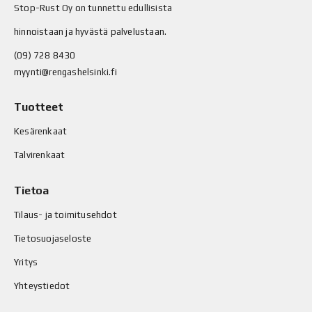
Stop-Rust Oy on tunnettu edullisista
hinnoistaan ja hyvästä palvelustaan.
(09) 728 8430
myynti@rengashelsinki.fi
Tuotteet
Kesärenkaat
Talvirenkaat
Tietoa
Tilaus- ja toimitusehdot
Tietosuojaseloste
Yritys
Yhteystiedot