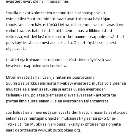
evästeet eivät ole hallinnassamme.
Sivuilla olevat kolmansien osapuolten liitännäispalvelut,
esimerkiksi Youtube-videot saattavat tallentaa käyttäjän
tunnistamiseen käytettävää tietoa, mihin emme valitettavasti voi
vaikuttaa. Jos haluat estää niitä seuraamasta liikkumistasi
verkossa, voit kytkeä niin sanotut kolmannen osapuolen evästeet
pois käytöstä selaimesi asetuksista. Ohjeet löydät selaimesi
ohjesivuilta.
Lisätietoja kolmannen osapuolen evästeiden käytöstä saat
kyseisen osapuolen verkkosivulta.
Miten evästeitä hallitaan ja miten ne poistetaan?
Suurin osa verkkoselaimista hyväksyy evästeet, mutta voit yleensä
muuttaa selaimen asetuksia ja estää uusien evästeiden
tallennuksen, poistaa olemassa olevat evästeet käytöstä tai
pyytää ilmoitusta ennen uusien evästeiden tallentamista.
Jos haluat selaimesi estävän evästeiden käytön, määritä asetukset
selaimesi valmistajan ohjeiden mukaisesti (yleensä joko Ohje-,
Työkalut- tai Muokkaa-valikossa). Yksityiskohtaisempia ohjeita
saat osoitteesta www.aboutcookies.org.