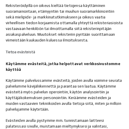
Rekisteröidyillä on oikeus kieltää tietojensa käyttäminen
suoramainontaan, etämyyntiin tai muuhun suoramarkkinointiin
sekä mielipide- ja markkinatutkimukseen ja oikeus vaatia
virheellisen tiedon korjaamista ottamalla yhteyttä rekisteriasioista
vastaavaan henkilöön tai ilmoittamalla siitä rekisterinpitäjän
asiakaspalveluun. Muutokset rekisteriin pyritään suorittamaan
viimeistään kuukauden kuluessa ilmoituksesta.
Tietoa evästeistä
Käytämme evästeitä, jotka helpottavat verkkosivustomme
käyttöä
Käytämme palvelussamme evästeitä, joiden avulla voimme seurata
palvelumme kävijäliikennettä ja parantaa sen laatua. Käytämme
evästeitä myös palvelun operointiin, käytön analysointiin ja
käyttäjäkokemuksen personointiin. Keräämme evästeiden ja
muiden vastaavien tekniikoiden avulla tietoja siitä, miten ja milloin
palvelujamme käytetään.
Evästeiden avulla pystymme mm. tunnistamaan laitteesi
palatessasi sivulle, muistamaan mieltymyksesi ja valintasi,