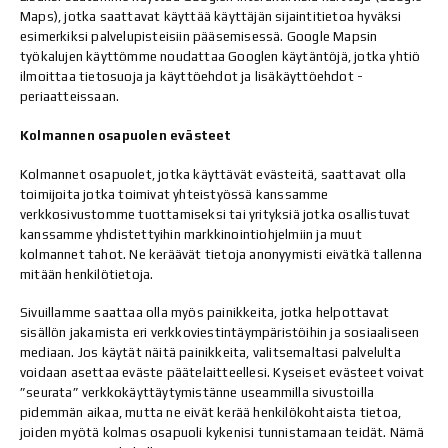
Maps), jotka saattavat käyttää käyttäjän sijaintitietoa hyväksi
esimerkiksi palvelupisteisiin pääsemisessä. Google Mapsin
työkalujen käyttömme noudattaa Googlen käytäntöjä, jotka yhtiö
ilmoittaa tietosuoja ja käyttöehdot ja lisäkäyttöehdot -
periaatteissaan.
Kolmannen osapuolen evästeet
Kolmannet osapuolet, jotka käyttävät evästeitä, saattavat olla
toimijoita jotka toimivat yhteistyössä kanssamme
verkkosivustomme tuottamiseksi tai yrityksiä jotka osallistuvat
kanssamme yhdistettyihin markkinointiohjelmiin ja muut
kolmannet tahot. Ne keräävät tietoja anonyymisti eivätkä tallenna
mitään henkilötietoja.
Sivuillamme saattaa olla myös painikkeita, jotka helpottavat
sisällön jakamista eri verkkoviestintäympäristöihin ja sosiaaliseen
mediaan. Jos käytät näitä painikkeita, valitsemaltasi palvelulta
voidaan asettaa eväste päätelaitteellesi. Kyseiset evästeet voivat
”seurata” verkkokäyttäytymistänne useammilla sivustoilla
pidemmän aikaa, mutta ne eivät kerää henkilökohtaista tietoa,
joiden myötä kolmas osapuoli kykenisi tunnistamaan teidät. Nämä