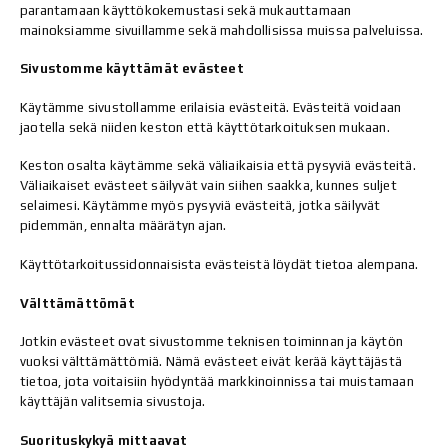
parantamaan käyttökokemustasi sekä mukauttamaan
mainoksiamme sivuillamme sekä mahdollisissa muissa palveluissa.
Sivustomme käyttämät evästeet
Käytämme sivustollamme erilaisia evästeitä. Evästeitä voidaan
jaotella sekä niiden keston että käyttötarkoituksen mukaan.
Keston osalta käytämme sekä väliaikaisia että pysyviä evästeitä.
Väliaikaiset evästeet säilyvät vain siihen saakka, kunnes suljet
selaimesi. Käytämme myös pysyviä evästeitä, jotka säilyvät
pidemmän, ennalta määrätyn ajan.
Käyttötarkoitussidonnaisista evästeistä löydät tietoa alempana.
Välttämättömät
Jotkin evästeet ovat sivustomme teknisen toiminnan ja käytön
vuoksi välttämättömiä. Nämä evästeet eivät kerää käyttäjästä
tietoa, jota voitaisiin hyödyntää markkinoinnissa tai muistamaan
käyttäjän valitsemia sivustoja.
Suorituskykyä mittaavat