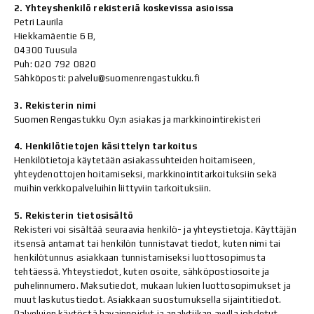
2. Yhteyshenkilö rekisteriä koskevissa asioissa
Petri Laurila
Hiekkamäentie 6 B,
04300 Tuusula
Puh: 020 792 0820
Sähköposti: palvelu@suomenrengastukku.fi
3. Rekisterin nimi
Suomen Rengastukku Oy:n asiakas ja markkinointirekisteri
4. Henkilötietojen käsittelyn tarkoitus
Henkilötietoja käytetään asiakassuhteiden hoitamiseen,
yhteydenottojen hoitamiseksi, markkinointitarkoituksiin sekä
muihin verkkopalveluihin liittyviin tarkoituksiin.
5. Rekisterin tietosisältö
Rekisteri voi sisältää seuraavia henkilö- ja yhteystietoja. Käyttäjän
itsensä antamat tai henkilön tunnistavat tiedot, kuten nimi tai
henkilötunnus asiakkaan tunnistamiseksi luottosopimusta
tehtäessä. Yhteystiedot, kuten osoite, sähköpostiosoite ja
puhelinnumero. Maksutiedot, mukaan lukien luottosopimukset ja
muut laskutustiedot. Asiakkaan suostumuksella sijaintitiedot.
Palvelujen käytöstä havainnoidut ja analytiikan avulla johdetut