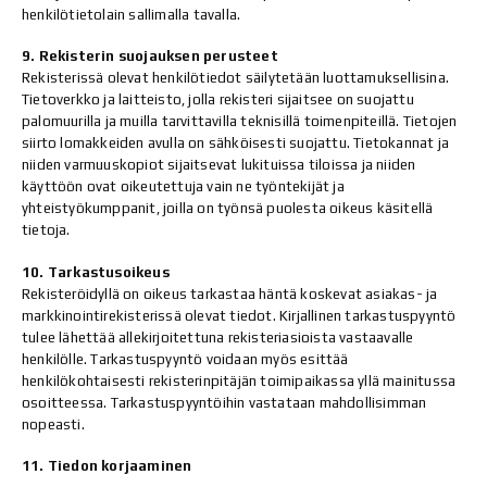
henkilötietolain sallimalla tavalla.
9. Rekisterin suojauksen perusteet
Rekisterissä olevat henkilötiedot säilytetään luottamuksellisina.
Tietoverkko ja laitteisto, jolla rekisteri sijaitsee on suojattu
palomuurilla ja muilla tarvittavilla teknisillä toimenpiteillä. Tietojen
siirto lomakkeiden avulla on sähköisesti suojattu. Tietokannat ja
niiden varmuuskopiot sijaitsevat lukituissa tiloissa ja niiden
käyttöön ovat oikeutettuja vain ne työntekijät ja
yhteistyökumppanit, joilla on työnsä puolesta oikeus käsitellä
tietoja.
10. Tarkastusoikeus
Rekisteröidyllä on oikeus tarkastaa häntä koskevat asiakas- ja
markkinointirekisterissä olevat tiedot. Kirjallinen tarkastuspyyntö
tulee lähettää allekirjoitettuna rekisteriasioista vastaavalle
henkilölle. Tarkastuspyyntö voidaan myös esittää
henkilökohtaisesti rekisterinpitäjän toimipaikassa yllä mainitussa
osoitteessa. Tarkastuspyyntöihin vastataan mahdollisimman
nopeasti.
11. Tiedon korjaaminen