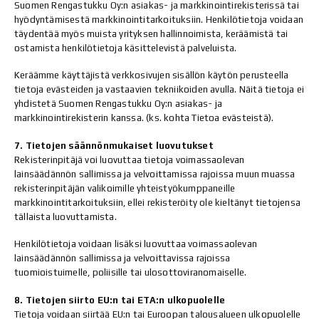
Suomen Rengastukku Oy:n asiakas- ja markkinointirekisterissä tai
hyödyntämisestä markkinointitarkoituksiin. Henkilötietoja voidaan
täydentää myös muista yrityksen hallinnoimista, keräämistä tai
ostamista henkilötietoja käsittelevistä palveluista.
Keräämme käyttäjistä verkkosivujen sisällön käytön perusteella
tietoja evästeiden ja vastaavien tekniikoiden avulla. Näitä tietoja ei
yhdistetä Suomen Rengastukku Oy:n asiakas- ja
markkinointirekisterin kanssa. (ks. kohta Tietoa evästeistä).
7. Tietojen säännönmukaiset luovutukset
Rekisterinpitäjä voi luovuttaa tietoja voimassaolevan
lainsäädännön sallimissa ja velvoittamissa rajoissa muun muassa
rekisterinpitäjän valikoimille yhteistyökumppaneille
markkinointitarkoituksiin, ellei rekisteröity ole kieltänyt tietojensa
tällaista luovuttamista.
Henkilötietoja voidaan lisäksi luovuttaa voimassaolevan
lainsäädännön sallimissa ja velvoittavissa rajoissa
tuomioistuimelle, poliisille tai ulosottoviranomaiselle.
8. Tietojen siirto EU:n tai ETA:n ulkopuolelle
Tietoja voidaan siirtää EU:n tai Euroopan talousalueen ulkopuolelle