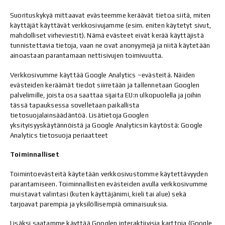
Suorituskykyä mittaavat evästeemme keräävät tietoa siitä, miten
käyttäjät käyttävät verkkosivujamme (esim. eniten käytetyt sivut,
mahdolliset virheviestit). Nämä evästeet eivät kerää käyttäjistä
tunnistettavia tietoja, vaan ne ovat anonyymejä ja niitä käytetään
ainoastaan parantamaan nettisivujen toimivuutta.
Verkkosivumme käyttää Google Analytics –evästeitä. Näiden
evästeiden keräämät tiedot siirretään ja tallennetaan Googlen
palvelimille, joista osa saattaa sijaita EU:n ulkopuolella ja joihin
tässä tapauksessa sovelletaan paikallista
tietosuojalainsäädäntöä. Lisätietoja Googlen
yksityisyyskäytännöistä ja Google Analyticsin käytöstä: Google
Analytics tietosuoja periaatteet
Toiminnalliset
Toimintoevästeitä käytetään verkkosivustomme käytettävyyden
parantamiseen. Toiminnallisten evästeiden avulla verkkosivumme
muistavat valintasi (kuten käyttäjänimi, kieli tai alue) sekä
tarjoavat parempia ja yksilöllisempiä ominaisuuksia.
Lisäksi saatamme käyttää Googlen interaktiivisia karttoja (Google