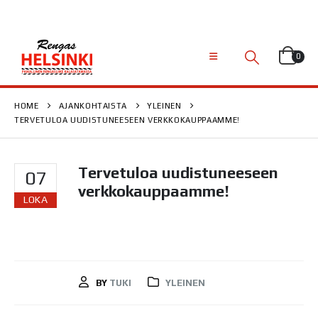
0
HOME
AJANKOHTAISTA
YLEINEN
TERVETULOA UUDISTUNEESEEN VERKKOKAUPPAAMME!
Tervetuloa uudistuneeseen
07
verkkokauppaamme!
LOKA
BY
TUKI
YLEINEN