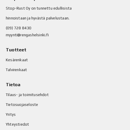
Stop-Rust Oy on tunnettu edullisista
hinnoistaan ja hyvästä palvelustaan.
(09) 728 8430
myynti@rengashelsinki.fi
Tuotteet
Kesärenkaat
Talvirenkaat
Tietoa
Tilaus- ja toimitusehdot
Tietosuojaseloste
Yritys
Yhteystiedot