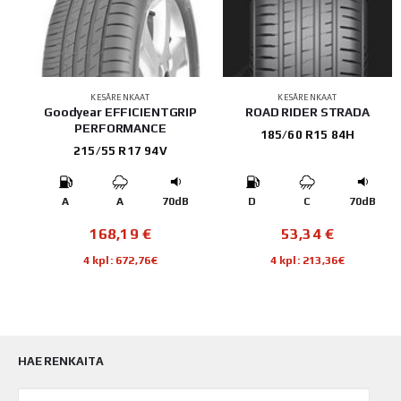
KESÄRENKAAT
KESÄRENKAAT
Goodyear EFFICIENTGRIP
ROAD RIDER STRADA
PERFORMANCE
185/60 R15 84H
215/55 R17 94V
B
A
A
70dB
D
C
70dB
168,19
€
53,34
€
4 kpl: 672,76€
4 kpl: 213,36€
HAE RENKAITA