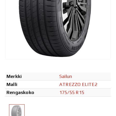
Merkki
Sailun
Malli
ATREZZO ELITE2
Rengaskoko
175/55 R15