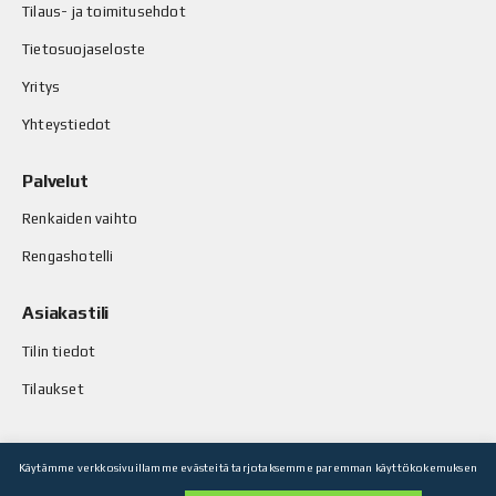
Tilaus- ja toimitusehdot
Tietosuojaseloste
Yritys
Yhteystiedot
Palvelut
Renkaiden vaihto
Rengashotelli
Asiakastili
Tilin tiedot
Tilaukset
Käytämme verkkosivuillamme evästeitä tarjotaksemme paremman käyttökokemuksen