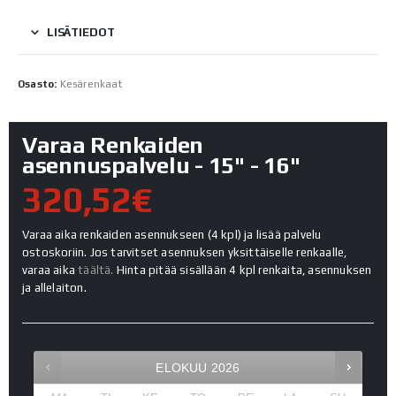
LISÄTIEDOT
Osasto:
Kesärenkaat
Varaa Renkaiden
asennuspalvelu - 15" - 16"
320,52€
Varaa aika renkaiden asennukseen (4 kpl) ja lisää palvelu
ostoskoriin. Jos tarvitset asennuksen yksittäiselle renkaalle,
varaa aika
täältä.
Hinta pitää sisällään 4 kpl renkaita, asennuksen
ja allelaiton.
ELOKUU
2026