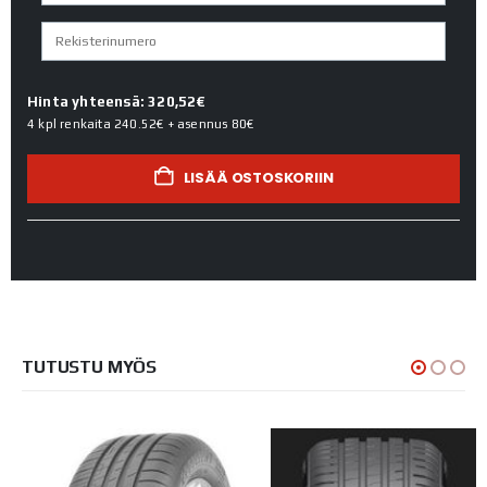
Hinta yhteensä: 320,52€
4 kpl renkaita
240.52€
+ asennus
80€
LISÄÄ OSTOSKORIIN
TUTUSTU MYÖS