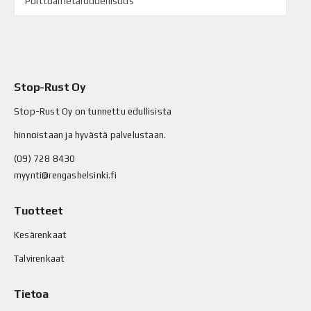
Polttoainetaloudellisuus
Stop-Rust Oy
Stop-Rust Oy on tunnettu edullisista
hinnoistaan ja hyvästä palvelustaan.
(09) 728 8430
myynti@rengashelsinki.fi
Tuotteet
Kesärenkaat
Talvirenkaat
Tietoa