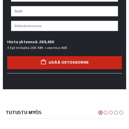
Hinta yhteensä: 288,48€
4 kpl renkaita
208.48€
+ asennus
80€
LISÄÄ OSTOSKORIIN
TUTUSTU MYÖS