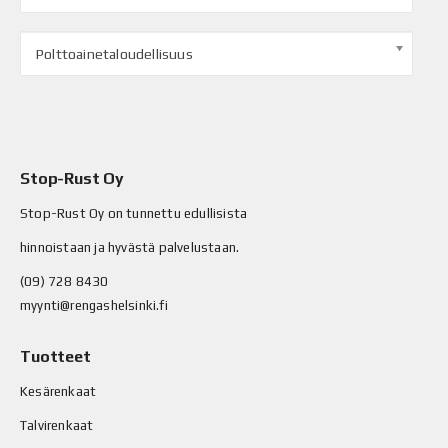
Polttoainetaloudellisuus
Stop-Rust Oy
Stop-Rust Oy on tunnettu edullisista
hinnoistaan ja hyvästä palvelustaan.
(09) 728 8430
myynti@rengashelsinki.fi
Tuotteet
Kesärenkaat
Talvirenkaat