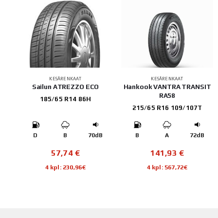
KESÄRENKAAT
KESÄRENKAAT
E
Sailun ATREZZO ECO
Hankook VANTRA TRANSIT
RA58
185/65 R14 86H
215/65 R16 109/107T
B
D
B
70dB
B
A
72dB
57,74
€
141,93
€
4 kpl: 230,96€
4 kpl: 567,72€