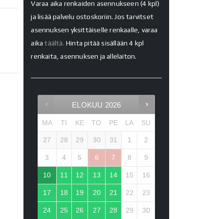
Varaa aika renkaiden asennukseen (4 kpl)
ja lisää palvelu ostoskoriin. Jos tarvitset
asennuksen yksittäiselle renkaalle, varaa
aika
täältä.
Hinta pitää sisällään 4 kpl
renkaita, asennuksen ja allelaiton.
ELOKUU
2026
MA
TI
KE
TO
PE
LA
SU
27
28
29
30
31
1
2
3
4
5
6
7
8
9
10
11
12
13
14
15
16
17
18
19
20
21
22
23
24
25
26
27
28
29
30