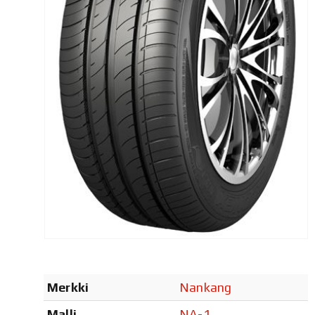
Merkki
Nankang
Malli
NA-1