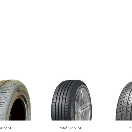
ENKAAT
KESÄRENKAAT
K