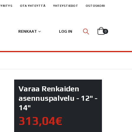
YRITYS
OTA YHTEYTTÄ
YHTEYSTIEDOT
OSTOSKORI
RENKAAT
LOG IN
0
Varaa Renkaiden
asennuspalvelu - 12" -
14"
313,04€