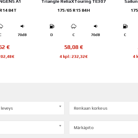
INGENS A1
Triangle ReliaXTouring TE307
Sailu
 R14 84T
175/65 R15 84H
175
C
70dB
D
C
70dB
C
,62
€
58,08
€
 202,48€
4 kpl: 232,32€
4 
 leveys
Renkaan korkeus
Märkäpito