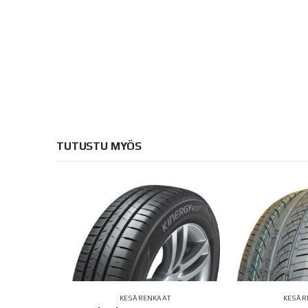
TUTUSTU MYÖS
AT
KESÄRENKAAT
KESÄR