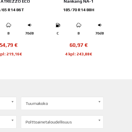
n ATREZZO ECO
Nankang NA-1
No
/65 R14 86T
185/70 R14 88H
B
70dB
C
B
70dB
B
54,79
€
60,97
€
kpl: 219,16€
4 kpl: 243,88€
Tuumakoko
Polttoainetaloudellisuus