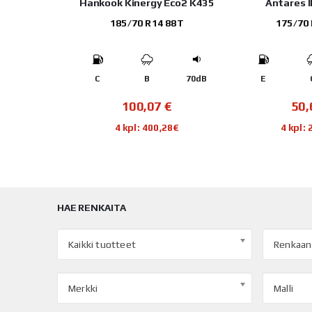
CLIMATE+
Hankook Kinergy Eco2 K435
Antares 
 90H
185/70 R14 88T
175/70
68dB
C
B
70dB
E
€
100,07
€
50
40€
4 kpl: 400,28€
4 kpl:
HAE RENKAITA
Kaikki tuotteet
Renkaan
Merkki
Malli