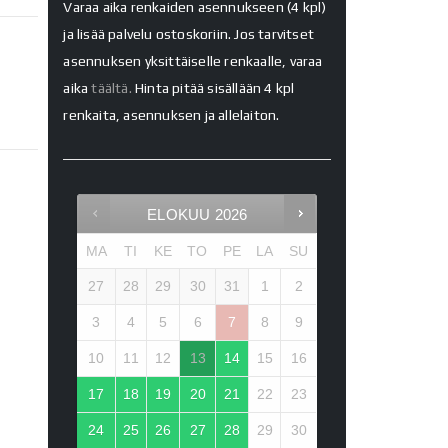
Varaa aika renkaiden asennukseen (4 kpl)
ja lisää palvelu ostoskoriin. Jos tarvitset
asennuksen yksittäiselle renkaalle, varaa
aika
täältä.
Hinta pitää sisällään 4 kpl
renkaita, asennuksen ja allelaiton.
ELOKUU
2026
MA
TI
KE
TO
PE
LA
SU
27
28
29
30
31
1
2
3
4
5
6
7
8
9
10
11
12
13
14
15
16
17
18
19
20
21
22
23
24
25
26
27
28
29
30