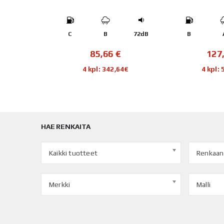
110R
72dB
C
B
72dB
B
€
85,66
€
127
44€
4 kpl: 342,64€
4 kpl:
HAE RENKAITA
Kaikki tuotteet
Renkaan
Merkki
Malli