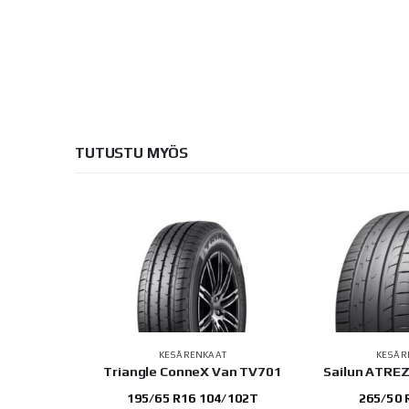
TUTUSTU MYÖS
AT
KESÄRENKAAT
KESÄR
iVanContact
Triangle ConneX Van TV701
Sailun ATRE
195/65 R16 104/102T
265/50 