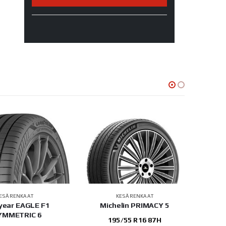
ESÄRENKAAT
KESÄRENKAAT
year EAGLE F1
Michelin PRIMACY 5
Sailu
YMMETRIC 6
195/55 R16 87H