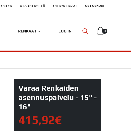
YRITYS
OTA YHTEYTTÄ
YHTEYSTIEDOT
OSTOSKORI
RENKAAT
LOG IN
0
Varaa Renkaiden
asennuspalvelu - 15" -
16"
415,92€