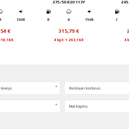
275/50 R20 113Y
245
A
72dB
B
A
73dB
C
,54
€
315,79
€
 510,16€
4 kpl: 1 263,16€
4 
 leveys
Renkaan korkeus
Märkäpito