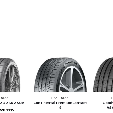
ENKAAT
KESÄRENKAAT
K
ZZO ZSR 2 SUV
Continental PremiumContact
Good
6
AS
R20 111V