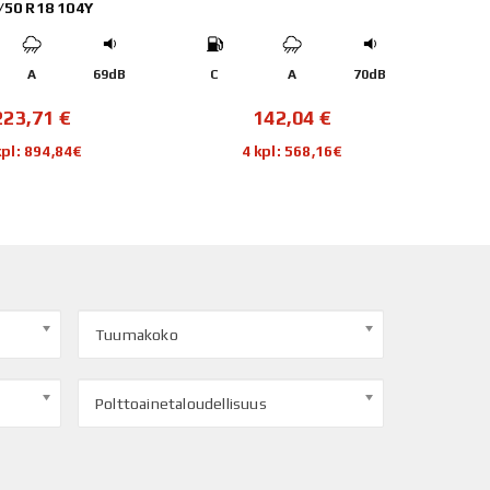
/50 R18 104Y
A
69dB
C
A
70dB
D
223,71
€
142,04
€
kpl: 894,84€
4 kpl: 568,16€
Tuumakoko
Polttoainetaloudellisuus