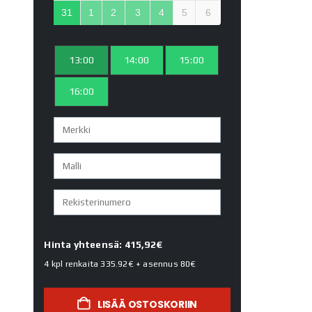
31
1
2
3
4
5
6
13:00
14:00
15:00
16:00
Hinta yhteensä: 415,92€
4 kpl renkaita
335.92€
+ asennus
80€
LISÄÄ OSTOSKORIIN