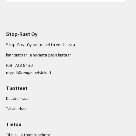
Stop-Rust Oy
Stop-Rust Oy on tunnettu edullisista
hinnoistaan ja hyvästä palvelustaan.
(09) 728 8430
myynti@rengashelsinki.fi
Tuotteet
Kesärenkaat
Talvirenkaat
Tietoa
Tilaus- ja toimitusehdot