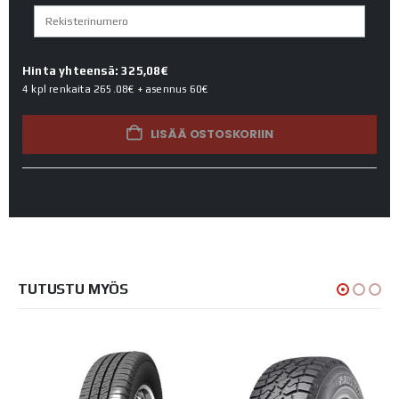
Hinta yhteensä: 325,08€
4 kpl renkaita
265.08€
+ asennus
60€
LISÄÄ OSTOSKORIIN
TUTUSTU MYÖS