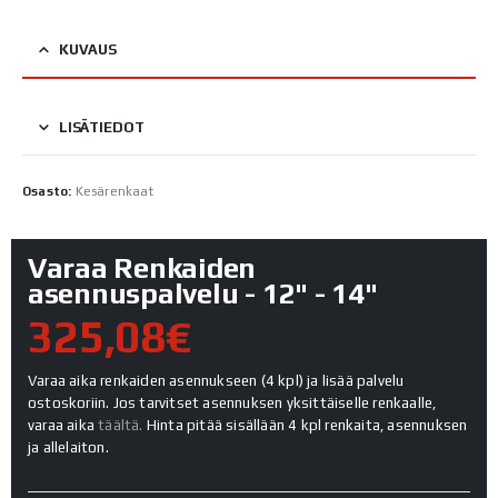
KUVAUS
LISÄTIEDOT
Osasto:
Kesärenkaat
Varaa Renkaiden
asennuspalvelu - 12" - 14"
325,08€
Varaa aika renkaiden asennukseen (4 kpl) ja lisää palvelu
ostoskoriin. Jos tarvitset asennuksen yksittäiselle renkaalle,
varaa aika
täältä.
Hinta pitää sisällään 4 kpl renkaita, asennuksen
ja allelaiton.