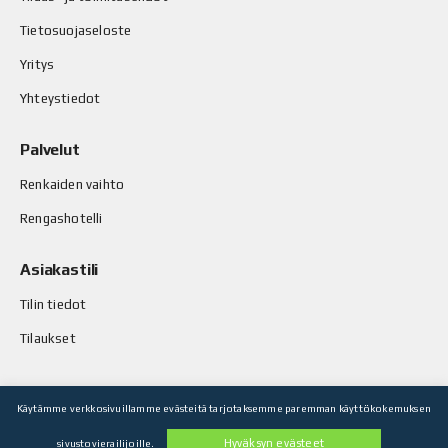
Tietosuojaseloste
Yritys
Yhteystiedot
Palvelut
Renkaiden vaihto
Rengashotelli
Asiakastili
Tilin tiedot
Tilaukset
Käytämme verkkosivuillamme evästeitä tarjotaksemme paremman käyttökokemuksen
© Stop-Rust Oy. Kaikki oikeudet pidätetään.
Hyväksyn evästeet
sivustovierailijoille.