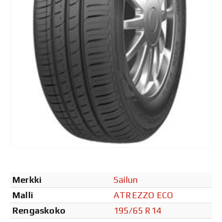
Merkki
Sailun
Malli
ATREZZO ECO
Rengaskoko
195/65 R14