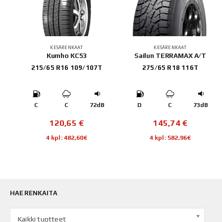
KESÄRENKAAT
KESÄRENKAAT
Kumho KC53
Sailun TERRAMAX A/T
215/65 R16 109/107T
275/65 R18 116T
B
C
C
72dB
D
C
73dB
120,65
€
145,74
€
4 kpl: 482,60€
4 kpl: 582,96€
HAE RENKAITA
Kaikki tuotteet