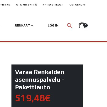
YRITYS
OTA YHTEYTTÄ
YHTEYSTIEDOT
OSTOSKORI
RENKAAT
LOG IN
0
Varaa Renkaiden
asennuspalvelu -
Pakettiauto
519,48€