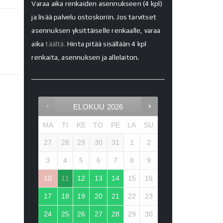
Varaa aika renkaiden asennukseen (4 kpl)
ja lisää palvelu ostoskoriin. Jos tarvitset
asennuksen yksittäiselle renkaalle, varaa
aika
täältä.
Hinta pitää sisällään 4 kpl
renkaita, asennuksen ja allelaiton.
ELOKUU
2026
MA
TI
KE
TO
PE
LA
SU
27
28
29
30
31
1
2
3
4
5
6
7
8
9
10
11
12
13
14
15
16
17
18
19
20
21
22
23
24
25
26
27
28
29
30