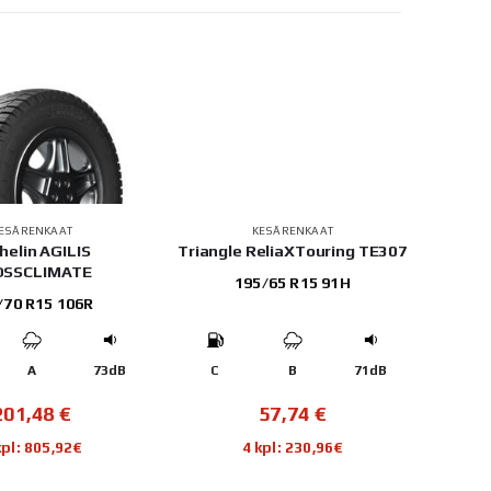
ESÄRENKAAT
KESÄRENKAAT
helin AGILIS
Triangle ReliaXTouring TE307
OSSCLIMATE
195/65 R15 91H
1
/70 R15 106R
A
73dB
C
B
71dB
C
201,48
€
57,74
€
kpl: 805,92€
4 kpl: 230,96€