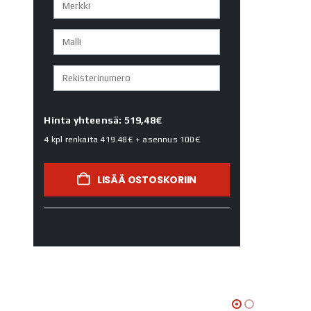
Hinta yhteensä: 519,48€
4 kpl renkaita
419.48€
+ asennus
100€
LISÄÄ OSTOSKORIIN