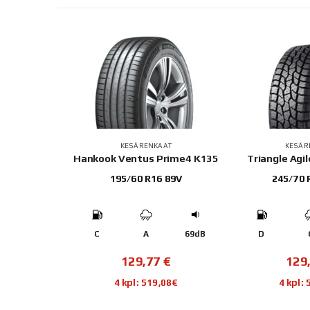
AT
KESÄRENKAAT
KESÄR
W-25
Hankook Ventus Prime4 K135
Triangle Agi
3/102R
195/60 R16 89V
245/70 
72dB
C
A
69dB
D
€
129,77
€
129
76€
4 kpl: 519,08€
4 kpl: