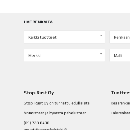
HAE RENKAITA
Kaikki tuotteet
Renkaan
Merkki
Malli
Stop-Rust Oy
Tuottee
Stop-Rust Oy on tunnettu edullisista
Kesärenka
hinnoistaan ja hyvästä palvelustaan.
Talvirenka
(09) 728 8430
myynti@rengashelsinki.fi