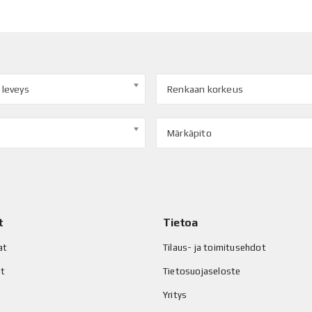
 leveys
Renkaan korkeus
Märkäpito
t
Tietoa
at
Tilaus- ja toimitusehdot
at
Tietosuojaseloste
Yritys