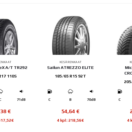
ENKAAT
KESÄRENKAAT
K
leX A/T TR292
Sailun ATREZZO ELITE
Mic
CR
R17 110S
185/65 R15 92T
205
C
71dB
C
B
70dB
C
,38
€
54,64
€
 517,52€
4 kpl: 218,56€
4 