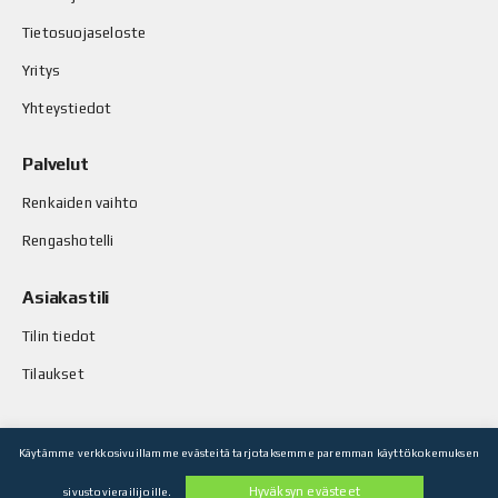
Tietosuojaseloste
Yritys
Yhteystiedot
Palvelut
Renkaiden vaihto
Rengashotelli
Asiakastili
Tilin tiedot
Tilaukset
Käytämme verkkosivuillamme evästeitä tarjotaksemme paremman käyttökokemuksen
© Stop-Rust Oy. Kaikki oikeudet pidätetään.
Hyväksyn evästeet
sivustovierailijoille.