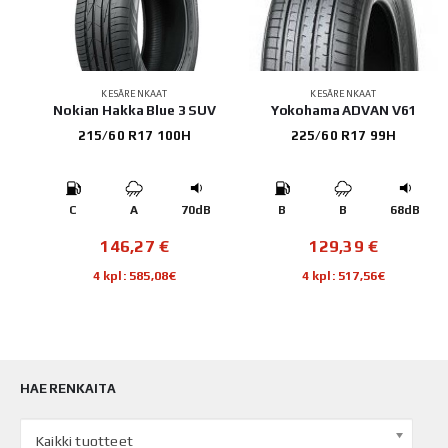
KESÄRENKAAT
KESÄRENKAAT
Nokian Hakka Blue 3 SUV
Yokohama ADVAN V61
215/60 R17 100H
225/60 R17 99H
B
C
A
70dB
B
B
68dB
146,27
€
129,39
€
4 kpl: 585,08€
4 kpl: 517,56€
HAE RENKAITA
Kaikki tuotteet