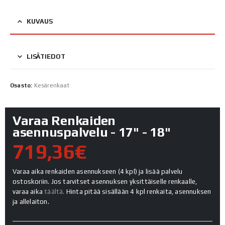
KUVAUS
LISÄTIEDOT
Osasto:
Kesärenkaat
Varaa Renkaiden
asennuspalvelu - 17" - 18"
719,36€
Varaa aika renkaiden asennukseen (4 kpl) ja lisää palvelu
ostoskoriin. Jos tarvitset asennuksen yksittäiselle renkaalle,
varaa aika
täältä.
Hinta pitää sisällään 4 kpl renkaita, asennuksen
ja allelaiton.