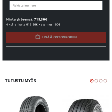
Hinta yhteensä: 719,36€
4 kpl renkaita
619.36€
+ asennus
100€
LISÄÄ OSTOSKORIIN
TUTUSTU MYÖS