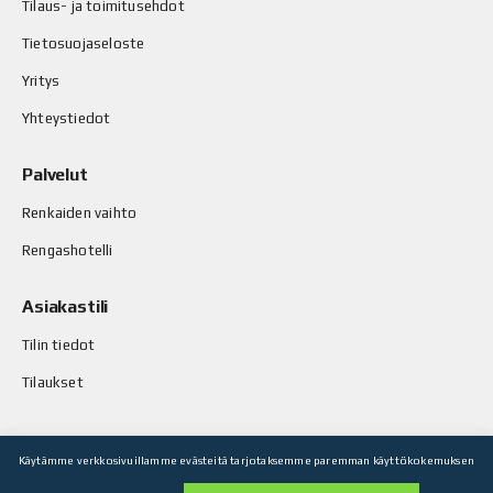
Tilaus- ja toimitusehdot
Tietosuojaseloste
Yritys
Yhteystiedot
Palvelut
Renkaiden vaihto
Rengashotelli
Asiakastili
Tilin tiedot
Tilaukset
Käytämme verkkosivuillamme evästeitä tarjotaksemme paremman käyttökokemuksen
© Stop-Rust Oy. Kaikki oikeudet pidätetään.