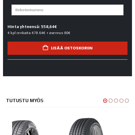
Hinta yhteensä: 558,64€
4 kpl renkaita
478.64€
+ asennus
80€
LISÄÄ OSTOSKORIIN
TUTUSTU MYÖS