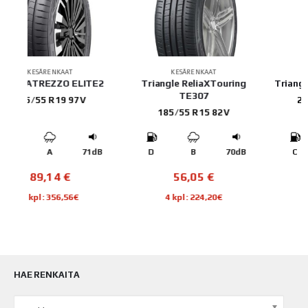
KESÄRENKAAT
KESÄRENKAAT
2
Triangle ReliaXTouring
Triangle EffeXSport TH202
TE307
235/55 R18 104W
185/55 R15 82V
B
D
B
70dB
C
A
72dB
56,05
€
89,72
€
4 kpl: 224,20€
4 kpl: 358,88€
HAE RENKAITA