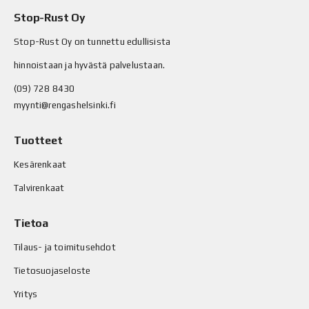
Stop-Rust Oy
Stop-Rust Oy on tunnettu edullisista
hinnoistaan ja hyvästä palvelustaan.
(09) 728 8430
myynti@rengashelsinki.fi
Tuotteet
Kesärenkaat
Talvirenkaat
Tietoa
Tilaus- ja toimitusehdot
Tietosuojaseloste
Yritys