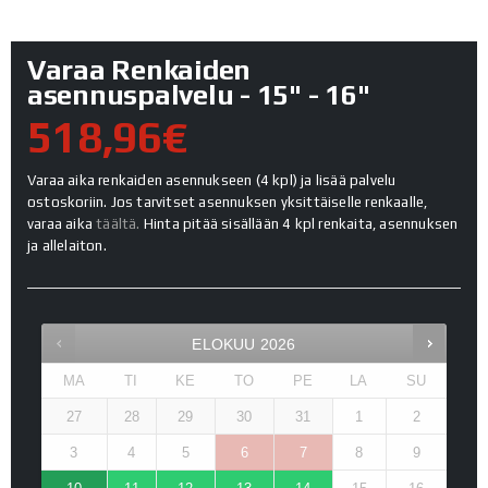
Varaa Renkaiden
asennuspalvelu - 15" - 16"
518,96€
Varaa aika renkaiden asennukseen (4 kpl) ja lisää palvelu
ostoskoriin. Jos tarvitset asennuksen yksittäiselle renkaalle,
varaa aika
täältä.
Hinta pitää sisällään 4 kpl renkaita, asennuksen
ja allelaiton.
ELOKUU
2026
MA
TI
KE
TO
PE
LA
SU
27
28
29
30
31
1
2
3
4
5
6
7
8
9