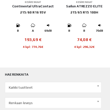
KESÄRENKAAT
KESÄRENKAAT
E
Continental UltraContact
Sailun ATREZZO ELITE
215/60 R16 95V
215/65 R15 100H
B
B
A
69dB
B
B
70dB
193,69
€
74,08
€
4 kpl: 774,76€
4 kpl: 296,32€
HAE RENKAITA
Kaikki tuotteet
Renkaan leveys