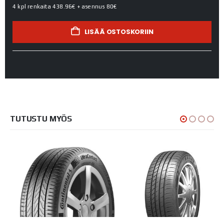
4 kpl renkaita
438.96€
+ asennus
80€
LISÄÄ OSTOSKORIIN
TUTUSTU MYÖS