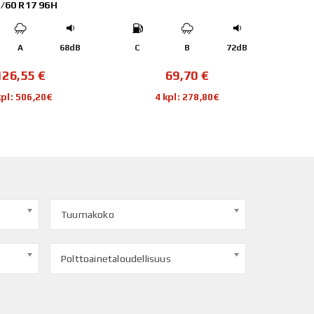
B
72dB
C
C
72dB
C
69,70
€
130,62
€
 kpl: 278,80€
4 kpl: 522,48€
Tuumakoko
Polttoainetaloudellisuus