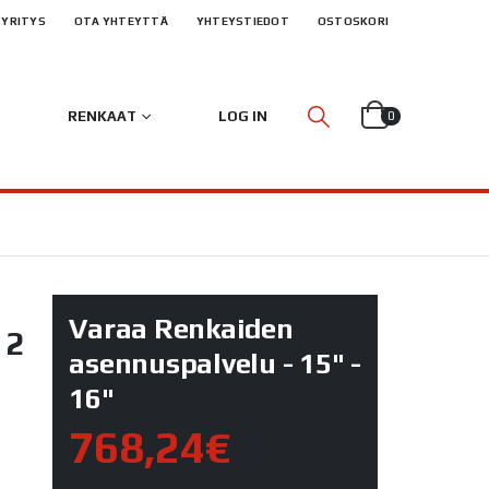
YRITYS
OTA YHTEYTTÄ
YHTEYSTIEDOT
OSTOSKORI
RENKAAT
LOG IN
0
Varaa Renkaiden
 2
asennuspalvelu - 15" -
16"
768,24€