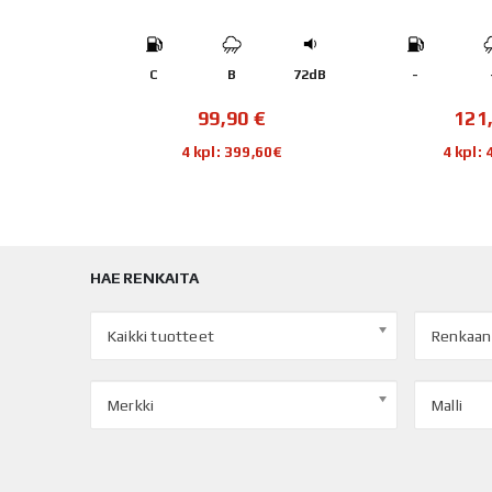
72dB
-
-
-
C
€
121,95
€
10
,60€
4 kpl: 487,80€
4 kpl
HAE RENKAITA
Kaikki tuotteet
Renkaan
Merkki
Malli