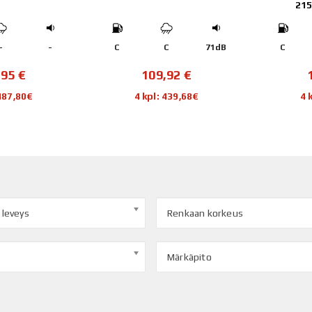
215/60 R17 96H
C
71dB
C
A
68dB
C
9,92
€
126,55
€
: 439,68€
4 kpl: 506,20€
4
 leveys
Renkaan korkeus
Märkäpito