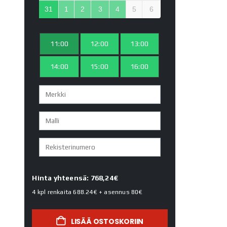
31
1
2
3
4
5
6
11:00
12:00
13:00
14:00
15:00
16:00
Hinta yhteensä: 768,24€
4 kpl renkaita
688.24€
+ asennus
80€
LISÄÄ OSTOSKORIIN