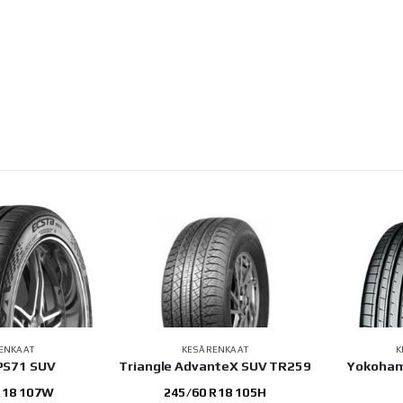
RENKAAT
KESÄRENKAAT
anteX SUV TR259
Yokohama BLUEARTH-XT
Triangle 
AE61
 R18 105H
21