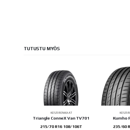
TUTUSTU MYÖS
AAT
KESÄRENKAAT
KESÄ
 Van TV701
Kumho PS71 SUV
Triangle Adv
08/106T
235/60 R18 107W
245/60