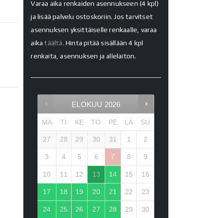
Varaa aika renkaiden asennukseen (4 kpl)
ja lisää palvelu ostoskoriin. Jos tarvitset
asennuksen yksittäiselle renkaalle, varaa
aika
täältä.
Hinta pitää sisällään 4 kpl
renkaita, asennuksen ja allelaiton.
ELOKUU
2026
MA
TI
KE
TO
PE
LA
SU
27
28
29
30
31
1
2
3
4
5
6
7
8
9
10
11
12
13
14
15
16
17
18
19
20
21
22
23
24
25
26
27
28
29
30