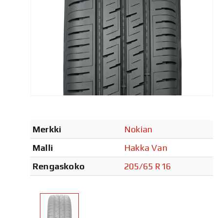
Merkki
Nokian
Malli
Hakka Van
Rengaskoko
205/65 R16