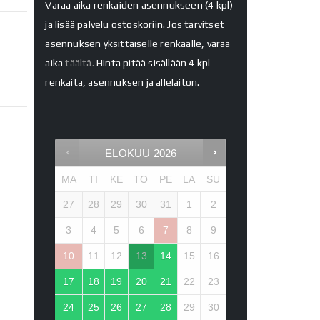
Varaa aika renkaiden asennukseen (4 kpl)
ja lisää palvelu ostoskoriin. Jos tarvitset
asennuksen yksittäiselle renkaalle, varaa
aika
täältä.
Hinta pitää sisällään 4 kpl
renkaita, asennuksen ja allelaiton.
ELOKUU
2026
MA
TI
KE
TO
PE
LA
SU
27
28
29
30
31
1
2
3
4
5
6
7
8
9
10
11
12
13
14
15
16
17
18
19
20
21
22
23
24
25
26
27
28
29
30