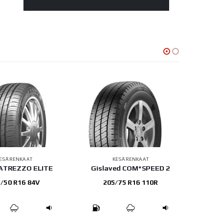
ESÄRENKAAT
KESÄRENKAAT
 ATREZZO ELITE
Gislaved COM*SPEED 2
Hank
/50 R16 84V
205/75 R16 110R