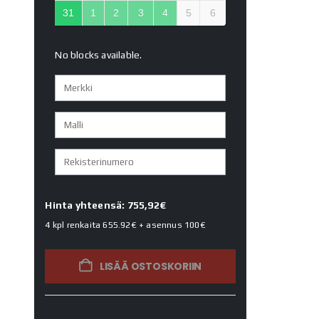
31
1
2
3
4
5
6
No blocks available.
Hinta yhteensä: 755,92€
4 kpl renkaita
655.92€
+ asennus
100€
LISÄÄ OSTOSKORIIN