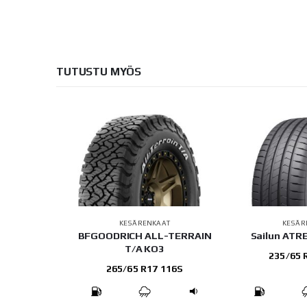
TUTUSTU MYÖS
AT
KESÄRENKAAT
KESÄR
 Prime3 X
BFGOODRICH ALL-TERRAIN
Sailun ATR
T/A KO3
235/65 
104H
265/65 R17 116S