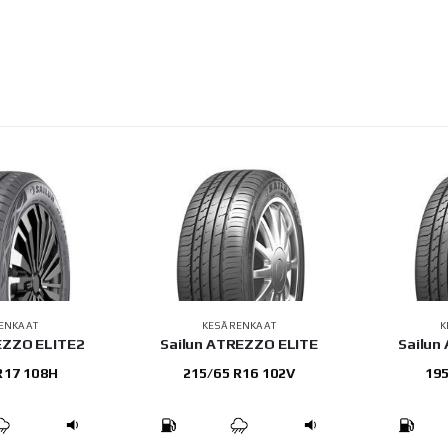
ENKAAT
KESÄRENKAAT
K
EZZO ELITE2
Sailun ATREZZO ELITE
Sailun
R17 108H
215/65 R16 102V
195