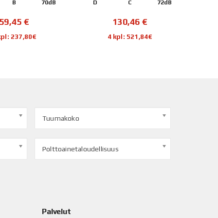
B
70dB
D
C
72dB
B
59,45
€
130,46
€
kpl: 237,80€
4 kpl: 521,84€
Tuumakoko
Polttoainetaloudellisuus
Palvelut