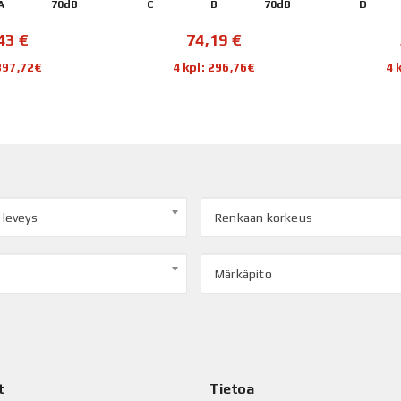
A
70dB
C
B
70dB
D
,43
€
74,19
€
 397,72€
4 kpl: 296,76€
4 
 leveys
Renkaan korkeus
Märkäpito
t
Tietoa