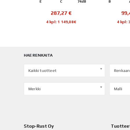
69dB
E
C
74dB
B
€
287,27
€
99
52€
4 kpl: 1 149,08€
4 kpl:
HAE RENKAITA
Kaikki tuotteet
Renkaan
Merkki
Malli
Stop-Rust Oy
Tuottee