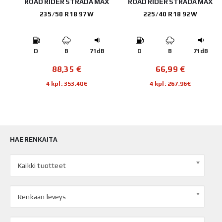
E
ROAD RIDER STRADA MAX
ROAD RIDER STRADA MAX
235/50 R18 97W
225/40 R18 92W
B
D
B
71dB
D
B
71dB
88,35
€
66,99
€
4 kpl: 353,40€
4 kpl: 267,96€
HAE RENKAITA
Kaikki tuotteet
Renkaan leveys