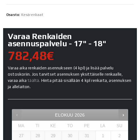
Osasto:
Kesärenkaat
Varaa Renkaiden
asennuspalvelu - 17" - 18"
782,48€
Varaa aika renkaiden asennukseen (4 kpl) ja lisää palvelu
ostoskoriin. Jos tarvitset asennuksen yksittäiselle renkaalle,
varaa aika
täältä.
Hinta pitää sisällään 4 kpl renkaita, asennuksen
ja allelaiton.
ELOKUU
2026
MA
TI
KE
TO
PE
LA
SU
27
28
29
30
31
1
2