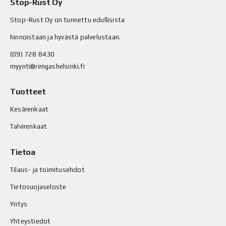
Stop-Rust Oy
Stop-Rust Oy on tunnettu edullisista
hinnoistaan ja hyvästä palvelustaan.
(09) 728 8430
myynti@rengashelsinki.fi
Tuotteet
Kesärenkaat
Talvirenkaat
Tietoa
Tilaus- ja toimitusehdot
Tietosuojaseloste
Yritys
Yhteystiedot