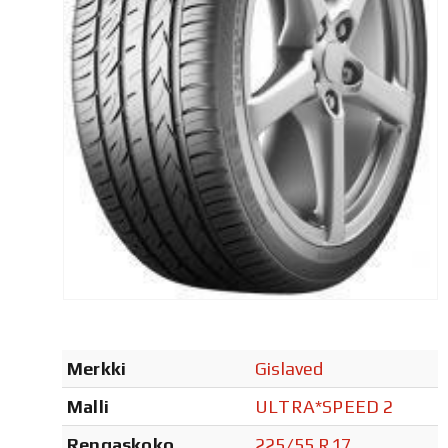
Merkki
Gislaved
Malli
ULTRA*SPEED 2
Rengaskoko
225/55 R17