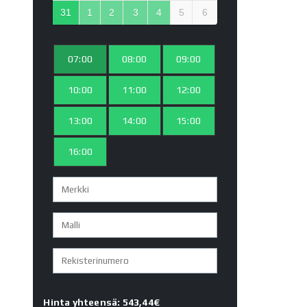
31
1
2
3
4
5
6
07:00
08:00
09:00
10:00
11:00
12:00
13:00
14:00
15:00
16:00
Hinta yhteensä: 543,44€