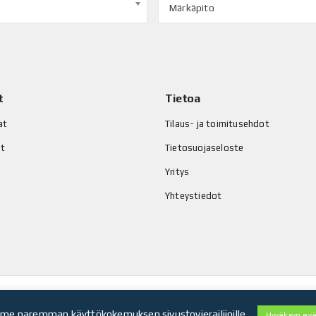
Märkäpito
t
Tietoa
at
Tilaus- ja toimitusehdot
at
Tietosuojaseloste
Yritys
Yhteystiedot
enda Oy
e paremman käyttökokemuksen sivustovierailijoille.
Hyväksyn evä