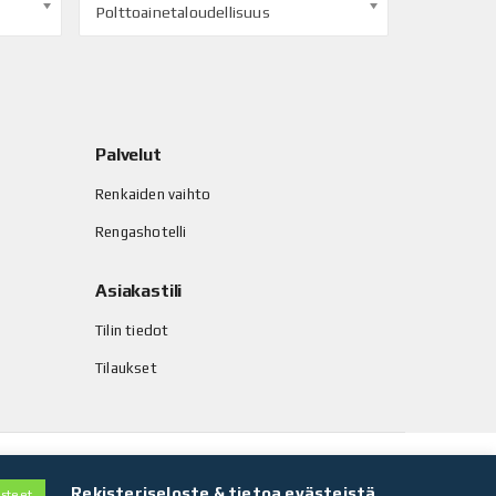
Polttoainetaloudellisuus
Palvelut
Renkaiden vaihto
Rengashotelli
Asiakastili
Tilin tiedot
Tilaukset
Rekisteriseloste & tietoa evästeistä
steet