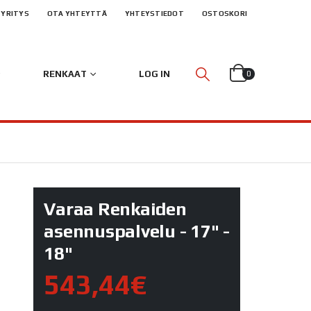
YRITYS
OTA YHTEYTTÄ
YHTEYSTIEDOT
OSTOSKORI
RENKAAT
LOG IN
0
Varaa Renkaiden
asennuspalvelu - 17" -
18"
543,44€