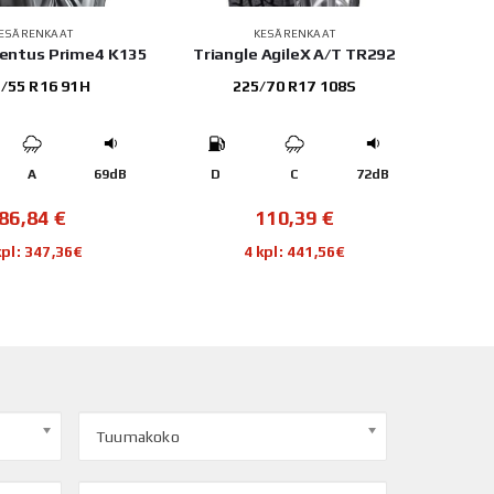
ESÄRENKAAT
KESÄRENKAAT
entus Prime4 K135
Triangle AgileX A/T TR292
/55 R16 91H
225/70 R17 108S
A
69dB
D
C
72dB
C
86,84
€
110,39
€
kpl: 347,36€
4 kpl: 441,56€
Tuumakoko