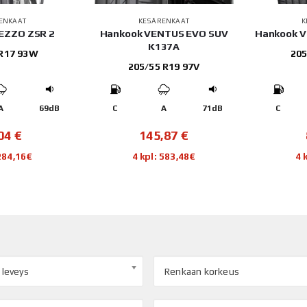
ENKAAT
KESÄRENKAAT
K
REZZO ZSR 2
Hankook VENTUS EVO SUV
Hankook V
K137A
 R17 93W
205
205/55 R19 97V
A
69dB
C
A
71dB
C
,04
€
145,87
€
 284,16€
4 kpl: 583,48€
4 
 leveys
Renkaan korkeus