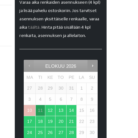
Varaa aika renkaiden asennukseen (4 kpl)
ja lisää palvelu ostoskoriin. Jos tarvitset
asennuksen yksittäiselle renkaalle, varaa
aika
täältä.
Hinta pitää sisällään 4 kpl
renkaita, asennuksen ja allelaiton.
ELOKUU
2026
MA
TI
KE
TO
PE
LA
SU
27
28
29
30
31
1
2
3
4
5
6
7
8
9
10
11
12
13
14
15
16
17
18
19
20
21
22
23
24
25
26
27
28
29
30