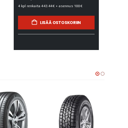
4 kpl renkaita
443.44€
+ asennus
100€
LISÄÄ OSTOSKORIIN