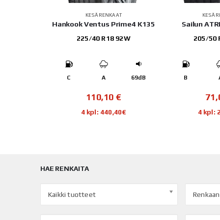
AT
KESÄRENKAAT
KESÄR
Blue 3
Hankook Ventus Prime4 K135
Sailun AT
 97W
225/40 R18 92W
205/50
67dB
C
A
69dB
B
€
110,10
€
71
44€
4 kpl: 440,40€
4 kpl:
HAE RENKAITA
Kaikki tuotteet
Renkaan