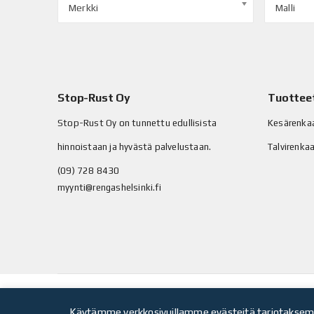
Merkki
Malli
Stop-Rust Oy
Tuottee
Stop-Rust Oy on tunnettu edullisista
Kesärenka
hinnoistaan ja hyvästä palvelustaan.
Talvirenka
(09) 728 8430
myynti@rengashelsinki.fi
© Stop-Rust Oy. Kaikki oikeudet pidätetään.
Toteutus: Leg
Käytämme verkkosivuillamme evästeitä tarjotaksemm