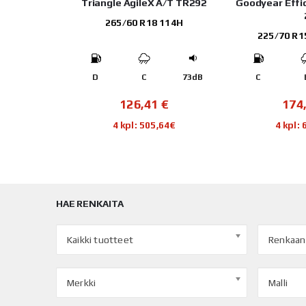
ZO ZSR2
Triangle AgileX A/T TR292
Goodyear Effi
 99W
265/60 R18 114H
225/70 R1
-
D
C
73dB
C
€
126,41
€
174
04€
4 kpl: 505,64€
4 kpl:
HAE RENKAITA
Kaikki tuotteet
Renkaan
Merkki
Malli