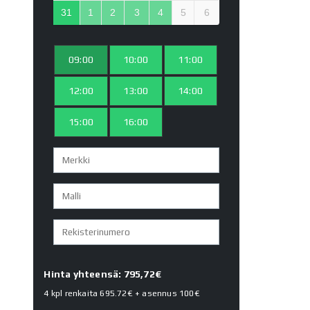
31
1
2
3
4
5
6
09:00
10:00
11:00
12:00
13:00
14:00
15:00
16:00
Hinta yhteensä: 795,72€
4 kpl renkaita
695.72€
+ asennus
100€