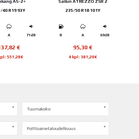
kang AS-2+
Sailun ATREZZO ZSR 2
/40 R19 93Y
235/50 R18 101Y
A
71dB
B
A
69dB
D
137,82
€
95,30
€
kpl: 551,28€
4 kpl: 381,20€
Tuumakoko
Polttoainetaloudellisuus