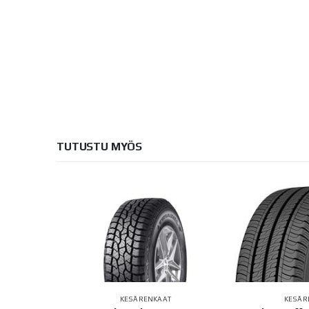
TUTUSTU MYÖS
AT
KESÄRENKAAT
KESÄR