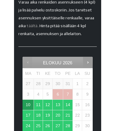
Varaa aika renkaiden asennukseen (4 kpl)
ja lisää palvelu ostoskoriin. Jos tarvitset
asennuksen yksittäiselle renkaalle, varaa
aika
täältä.
Hinta pitää sisällään 4 kpl
renkaita, asennuksen ja allelaiton.
ELOKUU
2026
MA
TI
KE
TO
PE
LA
SU
27
28
29
30
31
1
2
3
4
5
6
7
8
9
10
11
12
13
14
15
16
17
18
19
20
21
22
23
24
25
26
27
28
29
30