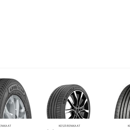
ENKAAT
KESÄRENKAAT
K