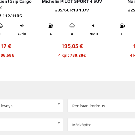
cientGrip Cargo
Michelin PILOT SPORT 4 SUV
Nan
2
235/60 R18 107V
225
5 112/110S
B
72dB
A
A
70dB
C
,17
€
195,05
€
 696,68€
4 kpl: 780,20€
4 
 leveys
Renkaan korkeus
Märkäpito