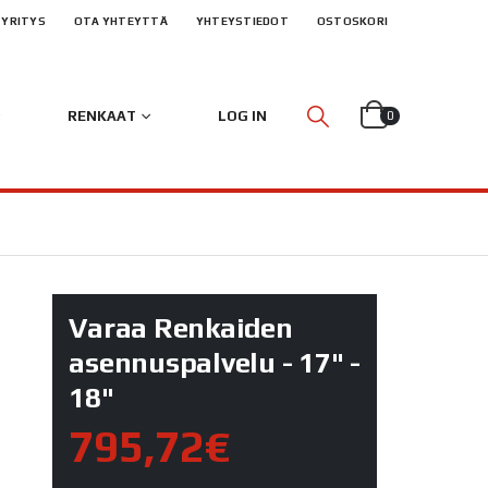
YRITYS
OTA YHTEYTTÄ
YHTEYSTIEDOT
OSTOSKORI
RENKAAT
LOG IN
0
Varaa Renkaiden
asennuspalvelu - 17" -
18"
795,72€