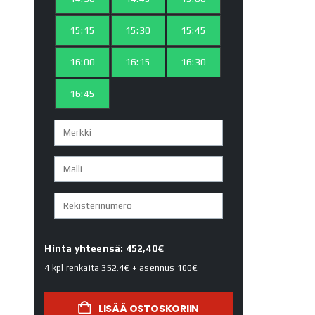
15:15
15:30
15:45
16:00
16:15
16:30
16:45
Hinta yhteensä: 452,40€
4 kpl renkaita
352.4€
+ asennus
100€
LISÄÄ OSTOSKORIIN