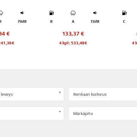
B
70dB
B
A
72dB
C
,34
€
133,37
€
 241,36€
4 kpl: 533,48€
4 
 leveys
Renkaan korkeus
Märkäpito