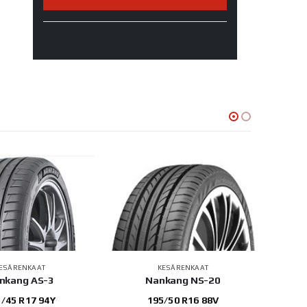
ESÄRENKAAT
KESÄRENKAAT
nkang AS-3
Nankang NS-20
Triang
/45 R17 94Y
195/50 R16 88V