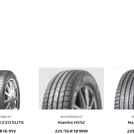
ENKAAT
KESÄRENKAAT
K
REZZO ELITE
Kumho HS52
Na
 R16 91V
225/50 R18 99W
225