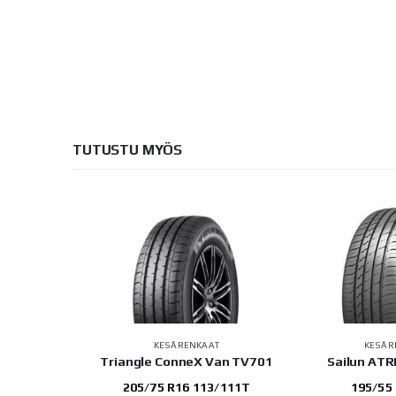
TUTUSTU MYÖS
AT
KESÄRENKAAT
KESÄR
 EVO K137
Triangle ConneX Van TV701
Sailun AT
 92Y
205/75 R16 113/111T
195/55