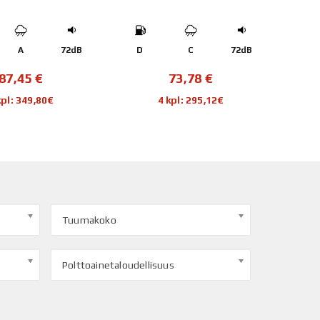
A
72dB
D
C
72dB
C
87,45
€
73,78
€
kpl: 349,80€
4 kpl: 295,12€
Tuumakoko
Polttoainetaloudellisuus