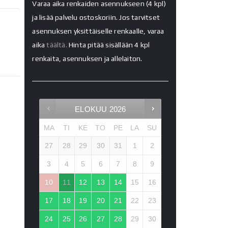
Varaa aika renkaiden asennukseen (4 kpl)
ja lisää palvelu ostoskoriin. Jos tarvitset
asennuksen yksittäiselle renkaalle, varaa
aika
täältä.
Hinta pitää sisällään 4 kpl
renkaita, asennuksen ja allelaiton.
ELOKUU
2026
MA
TI
KE
TO
PE
LA
SU
27
28
29
30
31
1
2
3
4
5
6
7
8
9
10
11
12
13
14
15
16
17
18
19
20
21
22
23
24
25
26
27
28
29
30