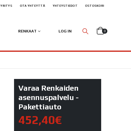
YRITYS
OTA YHTEYTTÄ
YHTEYSTIEDOT
OSTOSKORI
RENKAAT
LOG IN
0
Varaa Renkaiden
asennuspalvelu -
Pakettiauto
452,40€