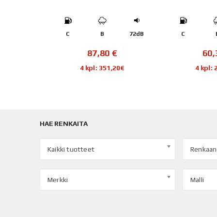
70dB
C
B
72dB
C
€
87,80
€
60
20€
4 kpl: 351,20€
4 kpl:
HAE RENKAITA
Kaikki tuotteet
Renkaan
Merkki
Malli