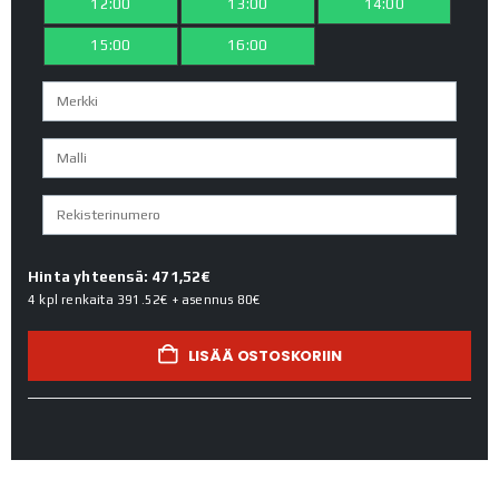
12:00
13:00
14:00
15:00
16:00
Hinta yhteensä: 471,52€
4 kpl renkaita
391.52€
+ asennus
80€
LISÄÄ OSTOSKORIIN