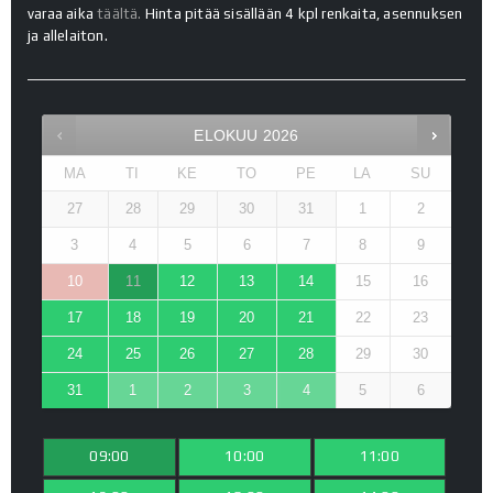
varaa aika
täältä.
Hinta pitää sisällään 4 kpl renkaita, asennuksen
ja allelaiton.
ELOKUU
2026
MA
TI
KE
TO
PE
LA
SU
27
28
29
30
31
1
2
3
4
5
6
7
8
9
10
11
12
13
14
15
16
17
18
19
20
21
22
23
24
25
26
27
28
29
30
31
1
2
3
4
5
6
09:00
10:00
11:00