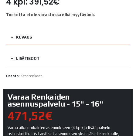
4 kpl: 391,52€
Tuotetta ei ole varastossa eikä myytävänä.
KUVAUS
LISÄTIEDOT
Osasto:
Kesärenkaat
Varaa Renkaiden
asennuspalvelu - 15" - 16"
471,52€
Varaa aika renkaiden asennukseen (4 kpl) ja lisää palvelu
ostoskoriin. Jos tarvitset asennuksen yksittäiselle renkaalle,