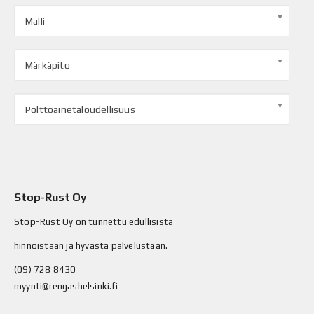
Malli
Märkäpito
Polttoainetaloudellisuus
Stop-Rust Oy
Stop-Rust Oy on tunnettu edullisista
hinnoistaan ja hyvästä palvelustaan.
(09) 728 8430
myynti@rengashelsinki.fi