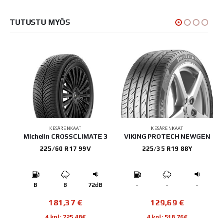
TUTUSTU MYÖS
KESÄRENKAAT
KESÄRENKAAT
IP
Michelin CROSSCLIMATE 3
VIKING PROTECH NEWGEN
225/60 R17 99V
225/35 R19 88Y
B
B
B
72dB
-
-
-
181,37
€
129,69
€
4 kpl: 725,48€
4 kpl: 518,76€