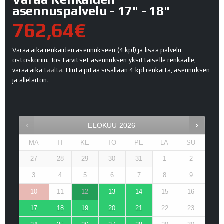
asennuspalvelu - 17" - 18"
762,64€
Varaa aika renkaiden asennukseen (4 kpl) ja lisää palvelu
ostoskoriin. Jos tarvitset asennuksen yksittäiselle renkaalle,
varaa aika
täältä.
Hinta pitää sisällään 4 kpl renkaita, asennuksen
ja allelaiton.
ELOKUU
2026
MA
TI
KE
TO
PE
LA
SU
27
28
29
30
31
1
2
3
4
5
6
7
8
9
10
11
12
13
14
15
16
17
18
19
20
21
22
23