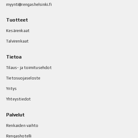
myynti@rengashelsinki.fi
Tuotteet
Kesärenkaat
Talvirenkaat
Tietoa
Tilaus- ja toimitusehdot
Tietosuojaseloste
Yritys
Yhteystiedot
Palvelut
Renkaiden vaihto
Rengashotelli