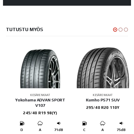
TUTUSTU MYÖS
KESÄRENKAAT
KESÄRENKAAT
 2
Yokohama ADVAN SPORT
Kumho PS71 SUV
V107
295/40 R20 110Y
245/40 R19 98(Y)
B
D
A
71dB
C
A
75dB