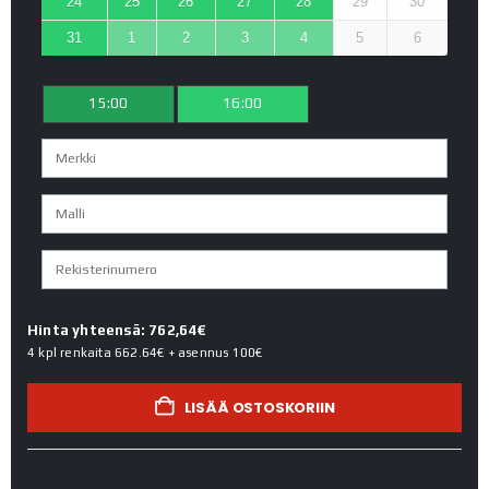
24
25
26
27
28
29
30
31
1
2
3
4
5
6
15:00
16:00
Hinta yhteensä: 762,64€
4 kpl renkaita
662.64€
+ asennus
100€
LISÄÄ OSTOSKORIIN