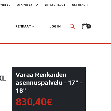
YRITYS
OTA YHTEYTTÄ
YHTEYSTIEDOT
OSTOSKORI
RENKAAT
LOG IN
0
Varaa Renkaiden
XL
asennuspalvelu - 17" -
18"
830,40€