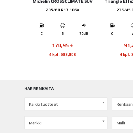
LIMATE SUV
Triangle EffeXSport TH202
Kumh
106V
235/45 R20 100Y
245/35
70dB
C
A
72dB
-
€
91,22
€
122
80€
4 kpl: 364,88€
4 kpl:
HAE RENKAITA
Kaikki tuotteet
Renkaan
Merkki
Malli