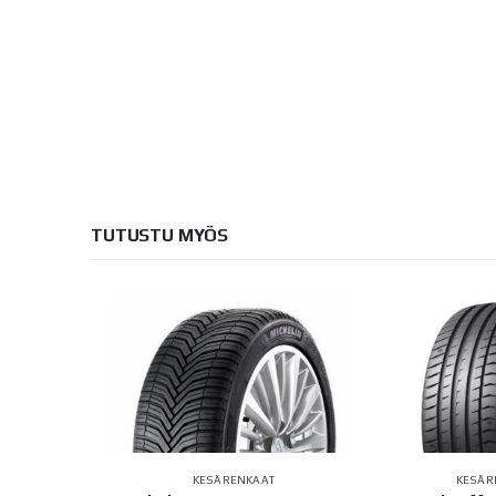
TUTUSTU MYÖS
AT
KESÄRENKAAT
KESÄR