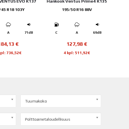
entus Prime4 K135
Yokohama ADVAN SPORT
V107
/50 R16 88V
245/50 R19 105Y
A
69dB
A
B
70dB
D
127,98
€
194,95
€
kpl: 511,92€
4 kpl: 779,80€
Tuumakoko
Polttoainetaloudellisuus