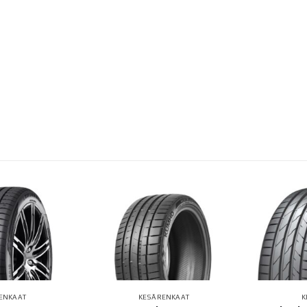
ENKAAT
KESÄRENKAAT
K