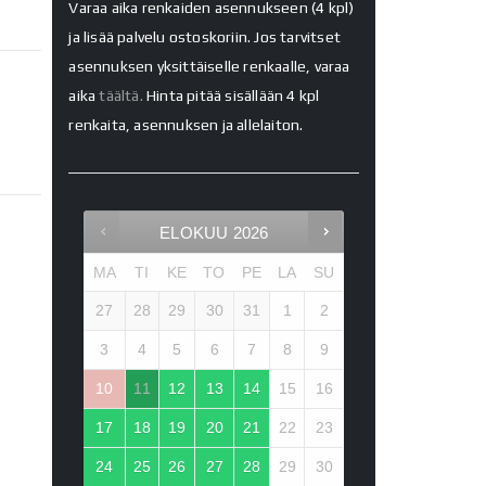
Varaa aika renkaiden asennukseen (4 kpl)
ja lisää palvelu ostoskoriin. Jos tarvitset
asennuksen yksittäiselle renkaalle, varaa
aika
täältä.
Hinta pitää sisällään 4 kpl
renkaita, asennuksen ja allelaiton.
ELOKUU
2026
MA
TI
KE
TO
PE
LA
SU
27
28
29
30
31
1
2
3
4
5
6
7
8
9
10
11
12
13
14
15
16
17
18
19
20
21
22
23
24
25
26
27
28
29
30