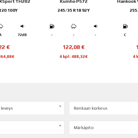
o PS72
Hankook VENTUS EVO K137
Hankook V
 R18 92Y
255/45 R18 103Y
195
-
-
C
A
71dB
C
,08
€
184,13
€
 488,32€
4 kpl: 736,52€
4 
 leveys
Renkaan korkeus
Märkäpito