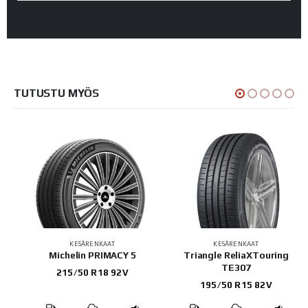
TUTUSTU MYÖS
KESÄRENKAAT
KESÄRENKAAT
Triangle ReliaXTouring
Continental
TE307
PremiumContact 7
195/50 R15 82V
225/50 R17 94Y