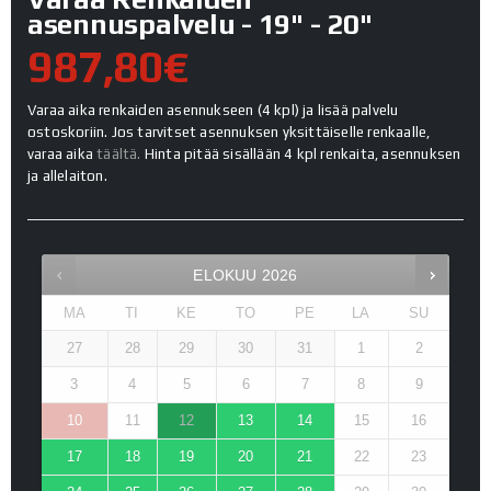
asennuspalvelu - 19" - 20"
987,80€
Varaa aika renkaiden asennukseen (4 kpl) ja lisää palvelu
ostoskoriin. Jos tarvitset asennuksen yksittäiselle renkaalle,
varaa aika
täältä.
Hinta pitää sisällään 4 kpl renkaita, asennuksen
ja allelaiton.
ELOKUU
2026
MA
TI
KE
TO
PE
LA
SU
27
28
29
30
31
1
2
3
4
5
6
7
8
9
10
11
12
13
14
15
16
17
18
19
20
21
22
23