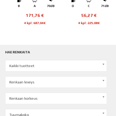
B
D
C
71dB
C
A
71dB
56,27
€
169,22
€
4 kpl: 225,08€
4 kpl: 676,88€
HAE RENKAITA
Kaikki tuotteet
Renkaan leveys
Renkaan korkeus
Tuumakoko