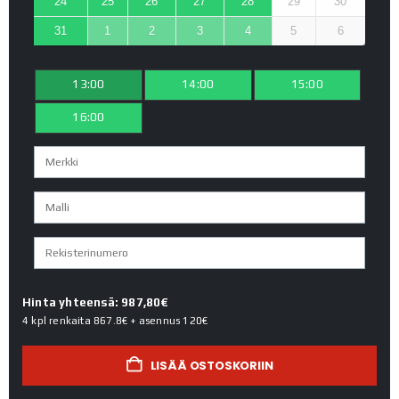
24
25
26
27
28
29
30
31
1
2
3
4
5
6
13:00
14:00
15:00
16:00
Hinta yhteensä: 987,80€
4 kpl renkaita
867.8€
+ asennus
120€
LISÄÄ OSTOSKORIIN