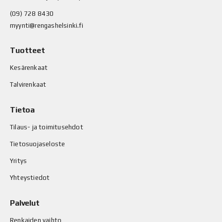
(09) 728 8430
myynti@rengashelsinki.fi
Tuotteet
Kesärenkaat
Talvirenkaat
Tietoa
Tilaus- ja toimitusehdot
Tietosuojaseloste
Yritys
Yhteystiedot
Palvelut
Renkaiden vaihto