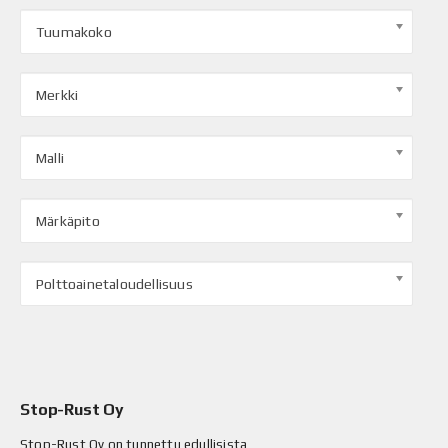
Tuumakoko
Merkki
Malli
Märkäpito
Polttoainetaloudellisuus
Stop-Rust Oy
Stop-Rust Oy on tunnettu edullisista