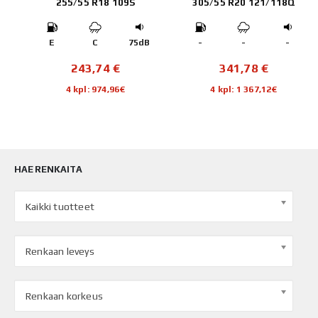
255/55 R18 109S
305/55 R20 121/118Q
B
E
C
75dB
-
-
-
243,74
€
341,78
€
4 kpl: 974,96€
4 kpl: 1 367,12€
HAE RENKAITA
Kaikki tuotteet
Renkaan leveys
Renkaan korkeus