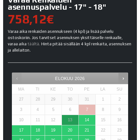
asennuspalvelu - 17" - 18"
758,12€
Varaa aika renkaiden asennukseen (4 kpl) ja lisää palvelu
ostoskoriin. Jos tarvitset asennuksen yksittäiselle renkaalle,
varaa aika
täältä.
Hinta pitää sisällään 4 kpl renkaita, asennuksen
ja allelaiton.
ELOKUU
2026
MA
TI
KE
TO
PE
LA
SU
27
28
29
30
31
1
2
3
4
5
6
7
8
9
10
11
12
13
14
15
16
17
18
19
20
21
22
23