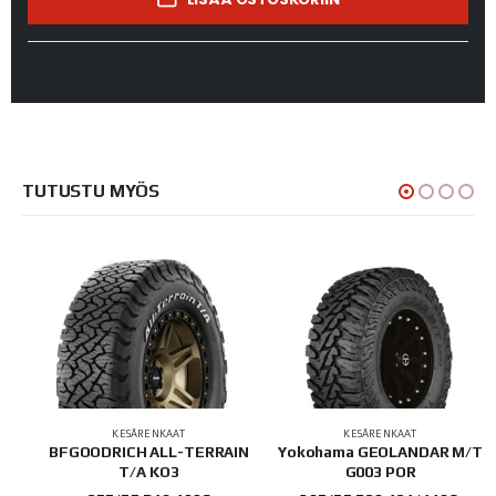
TUTUSTU MYÖS
KESÄRENKAAT
KESÄRENKAAT
BFGOODRICH ALL-TERRAIN
Yokohama GEOLANDAR M/T
T/A KO3
G003 POR