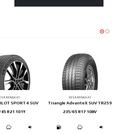
ESÄRENKAAT
KESÄRENKAAT
PILOT SPORT 4 SUV
Triangle AdvanteX SUV TR259
Hank
/45 R21 101Y
235/65 R17 108V