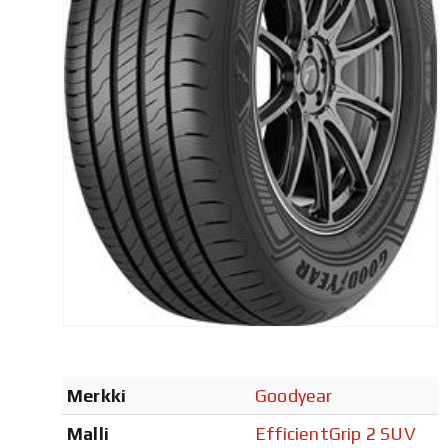
Merkki
Goodyear
Malli
EfficientGrip 2 SUV