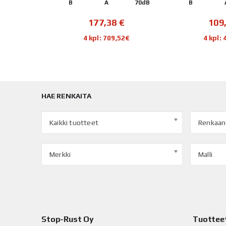
70dB
B
A
70dB
B
€
177,38
€
109
68€
4 kpl: 709,52€
4 kpl:
HAE RENKAITA
Kaikki tuotteet
Renkaan
Merkki
Malli
Stop-Rust Oy
Tuottee