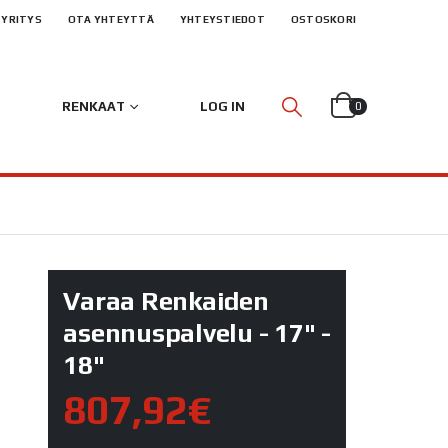
YRITYS
OTA YHTEYTTÄ
YHTEYSTIEDOT
OSTOSKORI
RENKAAT
LOG IN
0
Varaa Renkaiden
asennuspalvelu - 17" -
18"
807,92€