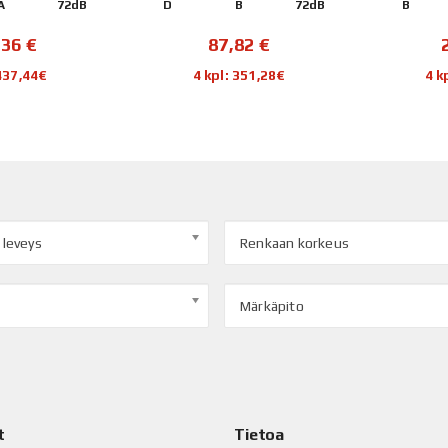
A
72dB
D
B
72dB
B
,36
€
87,82
€
 437,44€
4 kpl: 351,28€
4 k
 leveys
Renkaan korkeus
Märkäpito
t
Tietoa