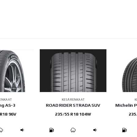
ENKAAT
KESÄRENKAAT
K
ng AS-3
ROAD RIDER STRADA SUV
Michelin 
 R18 96V
235/55 R18 104W
235