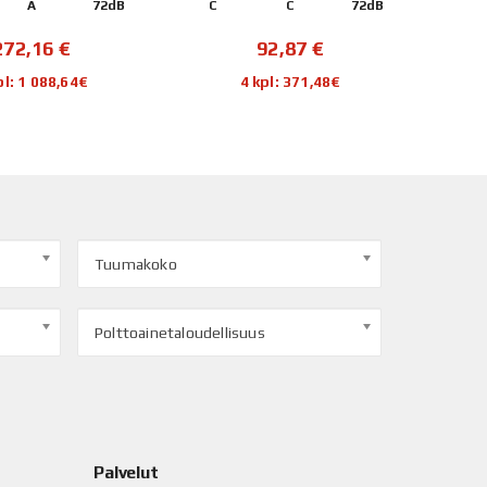
A
72dB
C
C
72dB
C
272,16
€
92,87
€
pl: 1 088,64€
4 kpl: 371,48€
Tuumakoko
Polttoainetaloudellisuus
Palvelut