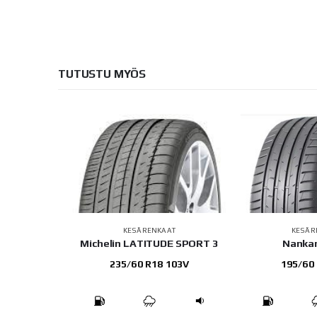
TUTUSTU MYÖS
AT
KESÄRENKAAT
KESÄR
 EVO K137
Michelin LATITUDE SPORT 3
Nanka
 96Y
235/60 R18 103V
195/60