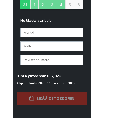
31
1
2
3
4
5
6
No blocks available.
Hinta yhteensä: 807,92€
4 kpl renkaita
707.92€
+ asennus
100€
LISÄÄ OSTOSKORIIN