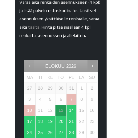
Varaa aika renkaiden asennukseen (4 kpl)
ja lisää palvelu ostoskoriin. Jos tarvitset
asennuksen yksittäiselle renkaalle, varaa
aika
täältä.
Hinta pitää sisällään 4 kpl
renkaita, asennuksen ja allelaiton.
ELOKUU
2026
MA
TI
KE
TO
PE
LA
SU
27
28
29
30
31
1
2
3
4
5
6
7
8
9
10
11
12
13
14
15
16
17
18
19
20
21
22
23
24
25
26
27
28
29
30