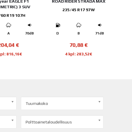
year EAGLE F1
ROAD RIDER STRADA MAX
METRIC) 3 SUV
235/45 R17 97W
/60 R19 107H
A
70dB
D
B
71dB
204,04
€
70,88
€
kpl: 816,16€
4 kpl: 283,52€
Tuumakoko
Polttoainetaloudellisuus