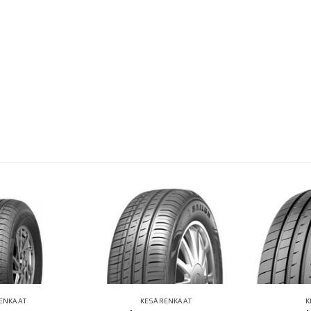
ENKAAT
KESÄRENKAAT
K