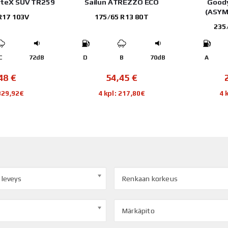
nteX SUV TR259
Sailun ATREZZO ECO
Good
(ASYM
R17 103V
175/65 R13 80T
235
C
72dB
D
B
70dB
A
,48
€
54,45
€
 329,92€
4 kpl: 217,80€
4 
 leveys
Renkaan korkeus
Märkäpito