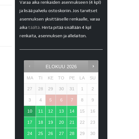
Varaa aika renkaiden asennukseen (4 kpl)
ja lisää palvelu ostoskoriin. Jos tarvitset
asennuksen yksittäiselle renkaalle, varaa
aika
täältä.
Hinta pitää sisällään 4 kpl
renkaita, asennuksen ja allelaiton.
ELOKUU
2026
MA
TI
KE
TO
PE
LA
SU
27
28
29
30
31
1
2
3
4
5
6
7
8
9
10
11
12
13
14
15
16
17
18
19
20
21
22
23
24
25
26
27
28
29
30