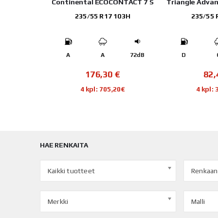
Continental ECOCONTACT 7 S
Triangle Adva
235/55 R17 103H
235/55 
A
A
72dB
D
176,30
€
82
4 kpl: 705,20€
4 kpl:
HAE RENKAITA
Kaikki tuotteet
Renkaan
Merkki
Malli