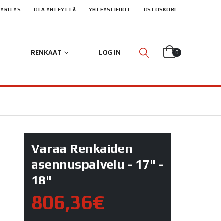
YRITYS
OTA YHTEYTTÄ
YHTEYSTIEDOT
OSTOSKORI
RENKAAT
LOG IN
0
Varaa Renkaiden
asennuspalvelu - 17" -
18"
806,36€