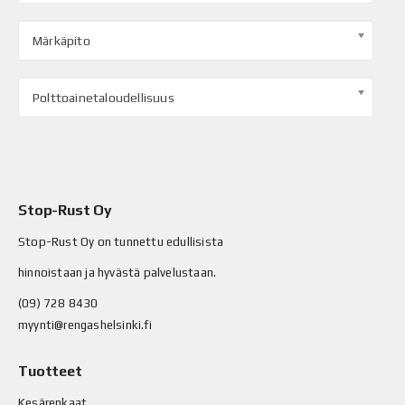
Märkäpito
Polttoainetaloudellisuus
Stop-Rust Oy
Stop-Rust Oy on tunnettu edullisista
hinnoistaan ja hyvästä palvelustaan.
(09) 728 8430
myynti@rengashelsinki.fi
Tuotteet
Kesärenkaat