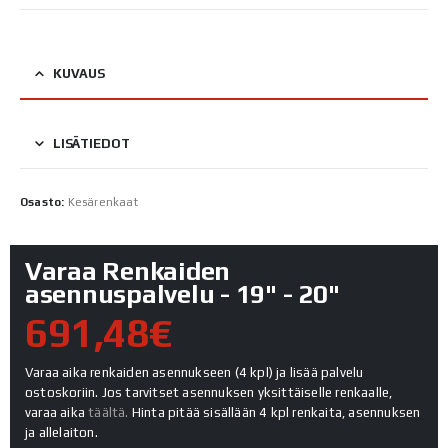
KUVAUS
LISÄTIEDOT
Osasto:
Kesärenkaat
Varaa Renkaiden
asennuspalvelu - 19" - 20"
691,48€
Varaa aika renkaiden asennukseen (4 kpl) ja lisää palvelu
ostoskoriin. Jos tarvitset asennuksen yksittäiselle renkaalle,
varaa aika
täältä.
Hinta pitää sisällään 4 kpl renkaita, asennuksen
ja allelaiton.