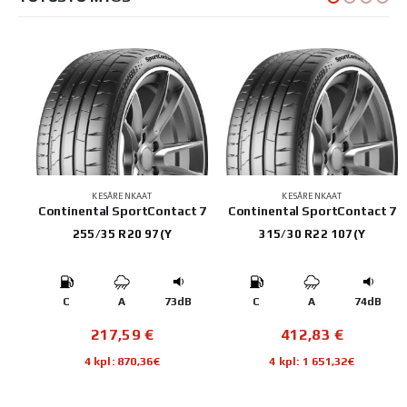
KESÄRENKAAT
KESÄRENKAAT
Continental SportContact 7
Continental SportContact 7
255/35 R20 97(Y
315/30 R22 107(Y
B
C
A
73dB
C
A
74dB
217,59
€
412,83
€
4 kpl: 870,36€
4 kpl: 1 651,32€