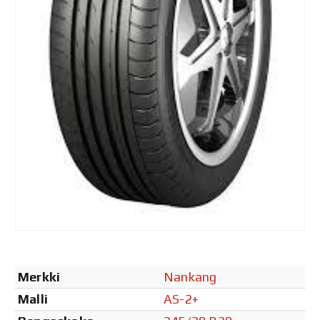
Merkki
Nankang
Malli
AS-2+