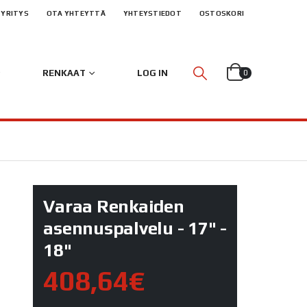
YRITYS
OTA YHTEYTTÄ
YHTEYSTIEDOT
OSTOSKORI
RENKAAT
LOG IN
0
Varaa Renkaiden
asennuspalvelu - 17" -
18"
408,64€