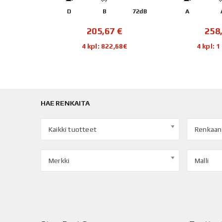
D
B
72dB
A
205,67
€
258
4 kpl: 822,68€
4 kpl: 
HAE RENKAITA
Kaikki tuotteet
Renkaan
Merkki
Malli