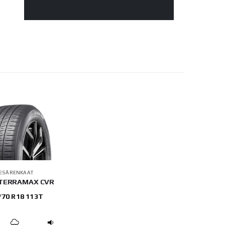
ESÄRENKAAT
 TERRAMAX CVR
/70 R18 113T