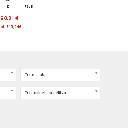
D
72dB
128,31
€
kpl: 513,24€
Tuumakoko
Polttoainetaloudellisuus