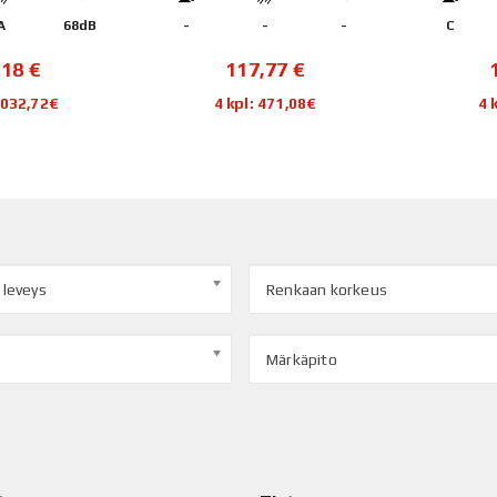
A
68dB
-
-
-
C
,18
€
117,77
€
1 032,72€
4 kpl: 471,08€
4 
 leveys
Renkaan korkeus
Märkäpito