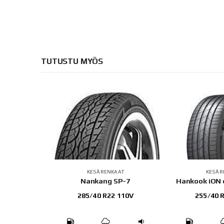
TUTUSTU MYÖS
KESÄRENKAAT
KESÄR
Nankang SP-7
Hankook iON 
285/40 R22 110V
255/40 