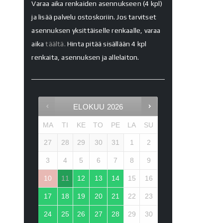
Varaa aika renkaiden asennukseen (4 kpl)
ja lisää palvelu ostoskoriin. Jos tarvitset
asennuksen yksittäiselle renkaalle, varaa
aika
täältä.
Hinta pitää sisällään 4 kpl
renkaita, asennuksen ja allelaiton.
ELOKUU
2026
MA
TI
KE
TO
PE
LA
SU
27
28
29
30
31
1
2
3
4
5
6
7
8
9
10
11
12
13
14
15
16
17
18
19
20
21
22
23
24
25
26
27
28
29
30