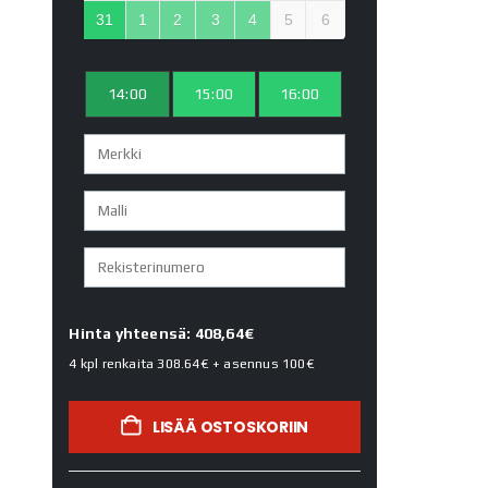
31
1
2
3
4
5
6
14:00
15:00
16:00
Hinta yhteensä: 408,64€
4 kpl renkaita
308.64€
+ asennus
100€
LISÄÄ OSTOSKORIIN