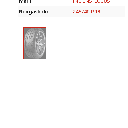
Malli
INGENS-LOCUS
Rengaskoko
245/40 R18