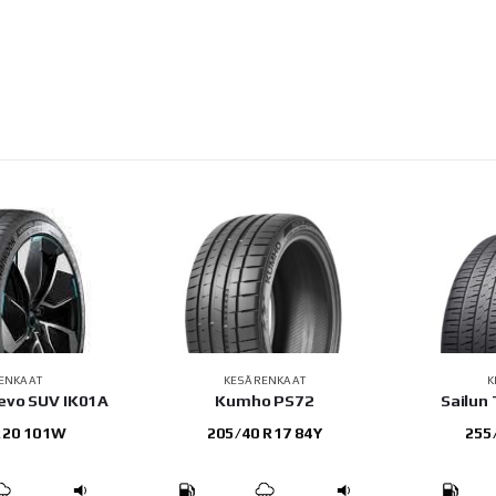
ENKAAT
KESÄRENKAAT
K
evo SUV IK01A
Kumho PS72
Sailun
R20 101W
205/40 R17 84Y
255