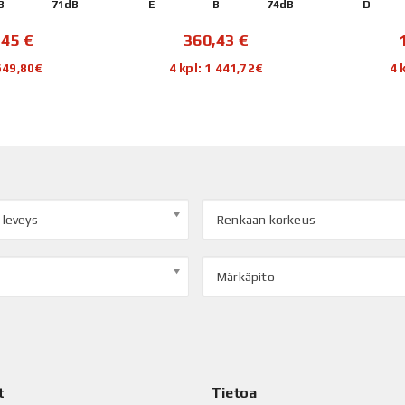
B
71dB
E
B
74dB
D
,45
€
360,43
€
 649,80€
4 kpl: 1 441,72€
4 
 leveys
Renkaan korkeus
Märkäpito
t
Tietoa