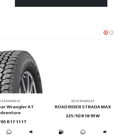
ESÄRENKAAT
KESÄRENKAAT
ar Wrangler AT
ROAD RIDER STRADA MAX
Tria
dventure
225/50 R18 95W
/65 R17 111T