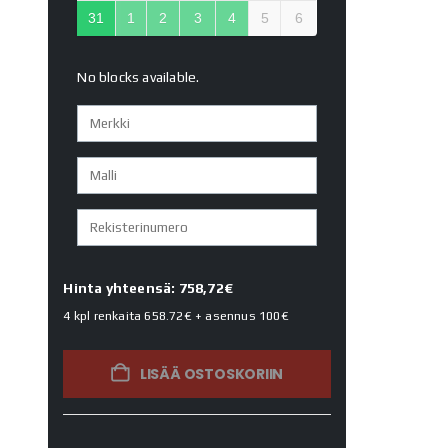
31
1
2
3
4
5
6
No blocks available.
Hinta yhteensä: 758,72€
4 kpl renkaita
658.72€
+ asennus
100€
LISÄÄ OSTOSKORIIN