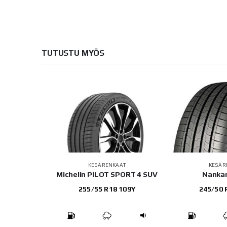
TUTUSTU MYÖS
AT
KESÄRENKAAT
KESÄR
Black 3
Michelin PILOT SPORT 4 SUV
Nanka
 96Y
255/55 R18 109Y
245/50 