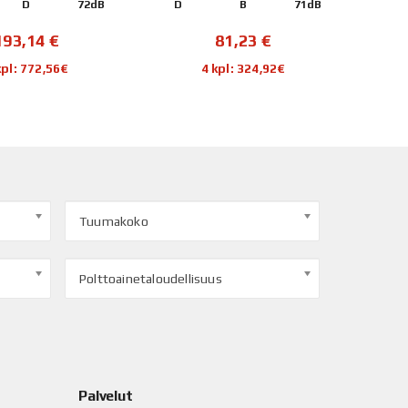
D
72dB
D
B
71dB
D
193,14
€
81,23
€
kpl: 772,56€
4 kpl: 324,92€
Tuumakoko
Polttoainetaloudellisuus
Palvelut