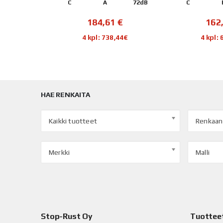
70dB
C
A
72dB
C
€
184,61
€
162
92€
4 kpl: 738,44€
4 kpl:
HAE RENKAITA
Kaikki tuotteet
Renkaan
Merkki
Malli
Stop-Rust Oy
Tuottee