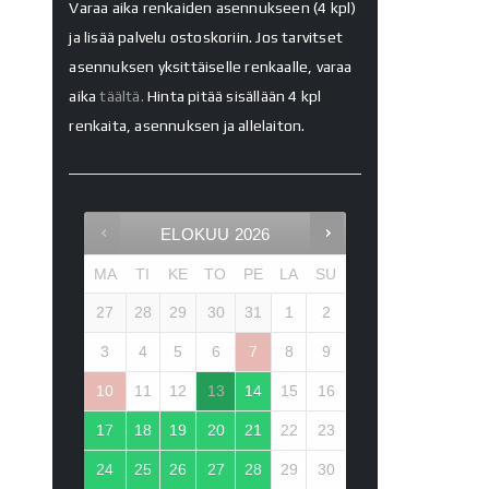
Varaa aika renkaiden asennukseen (4 kpl)
ja lisää palvelu ostoskoriin. Jos tarvitset
asennuksen yksittäiselle renkaalle, varaa
aika
täältä.
Hinta pitää sisällään 4 kpl
renkaita, asennuksen ja allelaiton.
ELOKUU
2026
MA
TI
KE
TO
PE
LA
SU
27
28
29
30
31
1
2
3
4
5
6
7
8
9
10
11
12
13
14
15
16
17
18
19
20
21
22
23
24
25
26
27
28
29
30