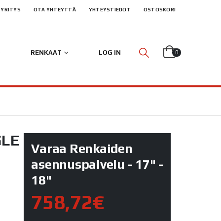
YRITYS
OTA YHTEYTTÄ
YHTEYSTIEDOT
OSTOSKORI
RENKAAT
LOG IN
0
GLE
Varaa Renkaiden
asennuspalvelu - 17" -
18"
758,72€