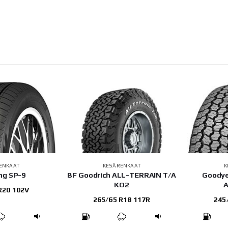
ENKAAT
KESÄRENKAAT
K
ng SP-9
BF Goodrich ALL-TERRAIN T/A
Goodye
KO2
A
R20 102V
265/65 R18 117R
245