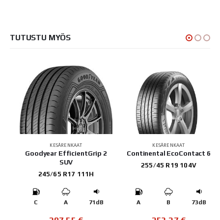
TUTUSTU MYÖS
KESÄRENKAAT
KESÄRENKAAT
UV
Goodyear EfficientGrip 2
Continental EcoContact 6
SUV
255/45 R19 104V
245/65 R17 111H
B
C
A
71dB
A
B
73dB
207,55
€
253,27
€