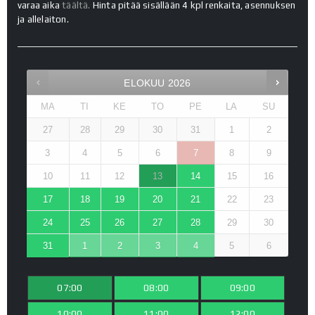
varaa aika
täältä.
Hinta pitää sisällään 4 kpl renkaita, asennuksen
ja allelaiton.
ELOKUU
2026
MA
TI
KE
TO
PE
LA
SU
27
28
29
30
31
1
2
3
4
5
6
7
8
9
10
11
12
13
14
15
16
17
18
19
20
21
22
23
24
25
26
27
28
29
30
31
1
2
3
4
5
6
07:00
08:00
09:00
10:00
11:00
12:00