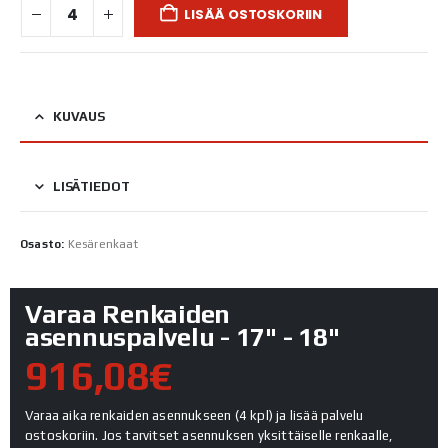
LISÄÄ OSTOSKORIIN
KUVAUS
LISÄTIEDOT
Osasto:
Kesärenkaat
Varaa Renkaiden
asennuspalvelu - 17" - 18"
916,08€
Varaa aika renkaiden asennukseen (4 kpl) ja lisää palvelu
ostoskoriin. Jos tarvitset asennuksen yksittäiselle renkaalle,