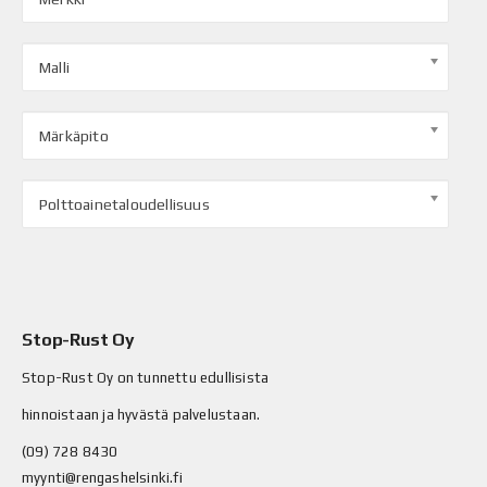
Malli
Märkäpito
Polttoainetaloudellisuus
Stop-Rust Oy
Stop-Rust Oy on tunnettu edullisista
hinnoistaan ja hyvästä palvelustaan.
(09) 728 8430
myynti@rengashelsinki.fi