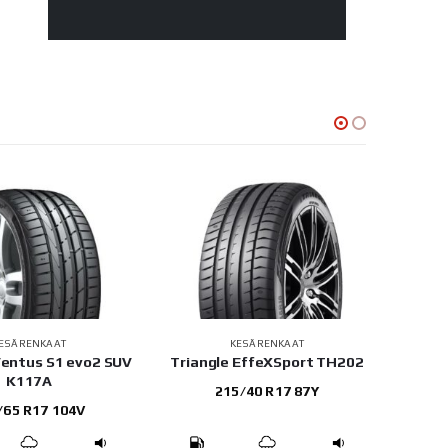
ESÄRENKAAT
KESÄRENKAAT
entus S1 evo2 SUV
Triangle EffeXSport TH202
K117A
215/40 R17 87Y
/65 R17 104V