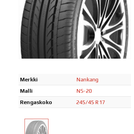
Merkki
Nankang
Malli
NS-20
Rengaskoko
245/45 R17