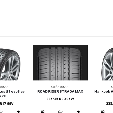
ENKAAT
KESÄRENKAAT
K
us S1 evo3 ev
ROAD RIDER STRADA MAX
Hankook V
27E
245/35 R20 95W
 R17 99V
235