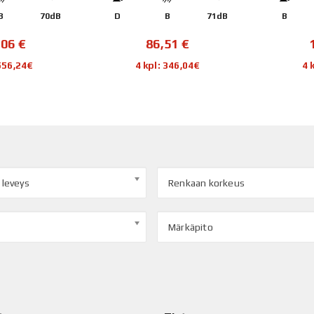
B
70dB
D
B
71dB
B
,06
€
86,51
€
 556,24€
4 kpl: 346,04€
4 
 leveys
Renkaan korkeus
Märkäpito