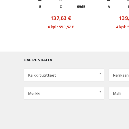
72dB
B
C
69dB
A
€
137,63
€
139
92€
4 kpl: 550,52€
4 kpl:
HAE RENKAITA
Kaikki tuotteet
Renkaan
Merkki
Malli