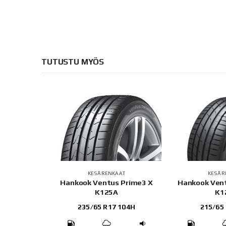
TUTUSTU MYÖS
AT
KESÄRENKAAT
KESÄR
S-20
Hankook Ventus Prime3 X
Hankook Vent
K125A
K1
 87V
235/65 R17 104H
215/65