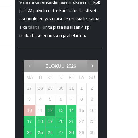
Varaa aika renkaiden asennukseen (4 kpl)
ja lisää palvelu ostoskoriin. Jos tarvitset
asennuksen yksittäiselle renkaalle, varaa
aika
täältä.
Hinta pitää sisällään 4 kpl
renkaita, asennuksen ja allelaiton.
ELOKUU
2026
MA
TI
KE
TO
PE
LA
SU
27
28
29
30
31
1
2
3
4
5
6
7
8
9
10
11
12
13
14
15
16
17
18
19
20
21
22
23
24
25
26
27
28
29
30