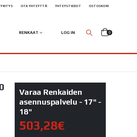
YRITYS
OTA YHTEYTTÄ
YHTEYSTIEDOT
OSTOSKORI
RENKAAT
LOG IN
0
0
Varaa Renkaiden
asennuspalvelu - 17" -
18"
503,28€