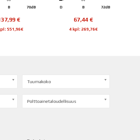
B
70dB
D
B
72dB
D
137,99
€
67,44
€
kpl: 551,96€
4 kpl: 269,76€
Tuumakoko
Polttoainetaloudellisuus