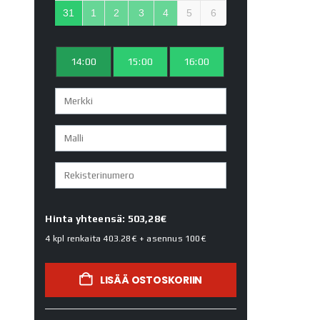
31
1
2
3
4
5
6
14:00
15:00
16:00
Hinta yhteensä: 503,28€
4 kpl renkaita
403.28€
+ asennus
100€
LISÄÄ OSTOSKORIIN