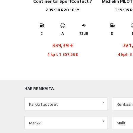
Continental SportContact 7
Michelin PILO
295/30 R20 101Y
315/35 R
C
A
73dB
D
339,39
€
721
4 kpl: 1 357,56€
4 kpl: 
HAE RENKAITA
Kaikki tuotteet
Renkaan
Merkki
Malli