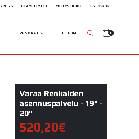
YRITYS
OTA YHTEYTTÄ
YHTEYSTIEDOT
OSTOSKORI
RENKAAT
LOG IN
0
Varaa Renkaiden
asennuspalvelu - 19" -
20"
520,20€