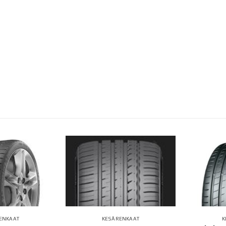
ENKAAT
KESÄRENKAAT
K