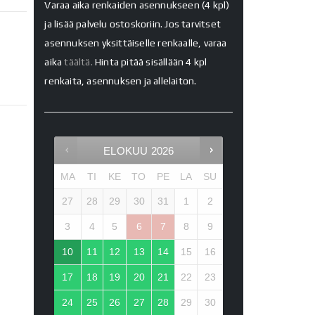
Varaa aika renkaiden asennukseen (4 kpl)
ja lisää palvelu ostoskoriin. Jos tarvitset
asennuksen yksittäiselle renkaalle, varaa
aika
täältä.
Hinta pitää sisällään 4 kpl
renkaita, asennuksen ja allelaiton.
ELOKUU
2026
MA
TI
KE
TO
PE
LA
SU
27
28
29
30
31
1
2
3
4
5
6
7
8
9
10
11
12
13
14
15
16
17
18
19
20
21
22
23
24
25
26
27
28
29
30