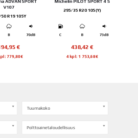
ma ADVAN SPORT
Michelin PILOT SPORT 4 S
V107
295/35 R20 105(Y)
/50 R19 105Y
B
70dB
C
B
73dB
194,95
€
438,42
€
kpl: 779,80€
4 kpl: 1 753,68€
Tuumakoko
Polttoainetaloudellisuus