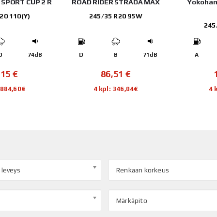
T SPORT CUP 2 R
ROAD RIDER STRADA MAX
Yokoha
20 110(Y)
245/35 R20 95W
245
D
74dB
D
B
71dB
A
,15
€
86,51
€
2 884,60€
4 kpl: 346,04€
4 
 leveys
Renkaan korkeus
Märkäpito