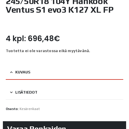
245/50R18 104Y Hankook
Ventus S1 evo3 K127 XL FP
4 kpl: 696,48€
Tuotetta ei ole varastossa eikä myytävänä.
KUVAUS
LISÄTIEDOT
Osasto:
Kesärenkaat
Varaa Renkaiden