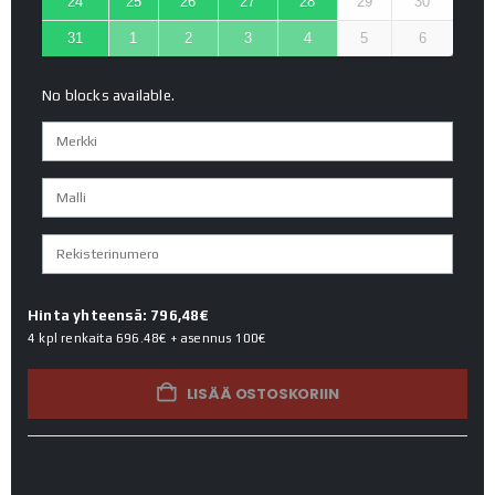
24
25
26
27
28
29
30
31
1
2
3
4
5
6
No blocks available.
Hinta yhteensä: 796,48€
4 kpl renkaita
696.48€
+ asennus
100€
LISÄÄ OSTOSKORIIN