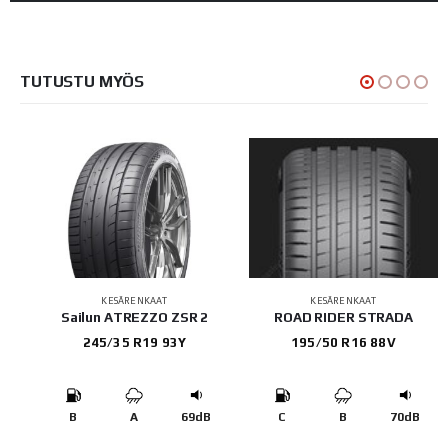
TUTUSTU MYÖS
KESÄRENKAAT
KESÄRENKAAT
Sailun ATREZZO ZSR 2
ROAD RIDER STRADA
245/35 R19 93Y
195/50 R16 88V
B
B
A
69dB
C
B
70dB