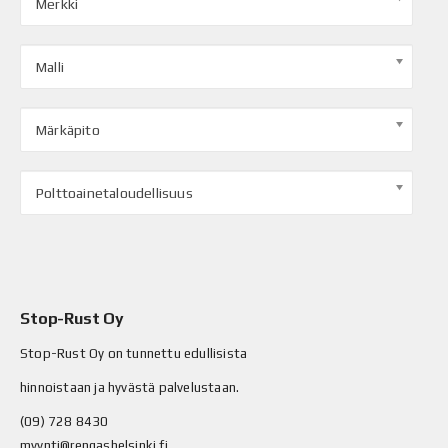
Merkki
Malli
Märkäpito
Polttoainetaloudellisuus
Stop-Rust Oy
Stop-Rust Oy on tunnettu edullisista
hinnoistaan ja hyvästä palvelustaan.
(09) 728 8430
myynti@rengashelsinki.fi