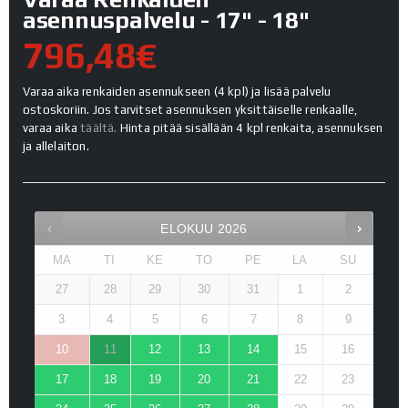
asennuspalvelu - 17" - 18"
796,48€
Varaa aika renkaiden asennukseen (4 kpl) ja lisää palvelu
ostoskoriin. Jos tarvitset asennuksen yksittäiselle renkaalle,
varaa aika
täältä.
Hinta pitää sisällään 4 kpl renkaita, asennuksen
ja allelaiton.
ELOKUU
2026
MA
TI
KE
TO
PE
LA
SU
27
28
29
30
31
1
2
3
4
5
6
7
8
9
10
11
12
13
14
15
16
17
18
19
20
21
22
23