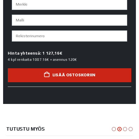
Hinta yhteensä: 1 127,16€
4 kpl renkaita
1007.16€
+ asennus
120€
LISÄÄ OSTOSKORIIN
TUTUSTU MYÖS