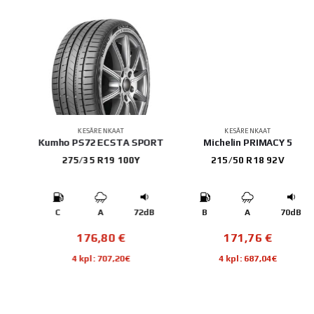
KESÄRENKAAT
KESÄRENKAAT
202
Kumho PS72 ECSTA SPORT
Michelin PRIMACY 5
275/35 R19 100Y
215/50 R18 92V
B
C
A
72dB
B
A
70dB
176,80
€
171,76
€
4 kpl: 707,20€
4 kpl: 687,04€