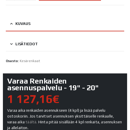
KUVAUS
LISÄTIEDOT
Osasto:
Kesärenkaat
Varaa Renkaiden
asennuspalvelu - 19" - 20"
1 127,16€
Varaa aika renkaiden asennukseen (4 kpl) ja lisää palvelu
ostoskoriin. Jos tarvitset asennuksen yksittäiselle renkaalle,
varaa aika
täältä.
Hinta pitää sisällään 4 kpl renkaita, asennuksen
ja allelaiton.