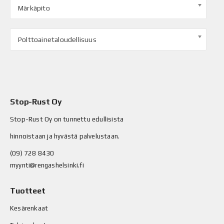
Märkäpito
Polttoainetaloudellisuus
Stop-Rust Oy
Stop-Rust Oy on tunnettu edullisista
hinnoistaan ja hyvästä palvelustaan.
(09) 728 8430
myynti@rengashelsinki.fi
Tuotteet
Kesärenkaat