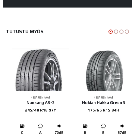
TUTUSTU MYÖS
KESÄRENKAAT
KESÄRENKAAT
Nankang AS-3
Nokian Hakka Green 3
245/40 R18 97Y
175/65 R15 84H
B
C
A
72dB
B
B
67dB