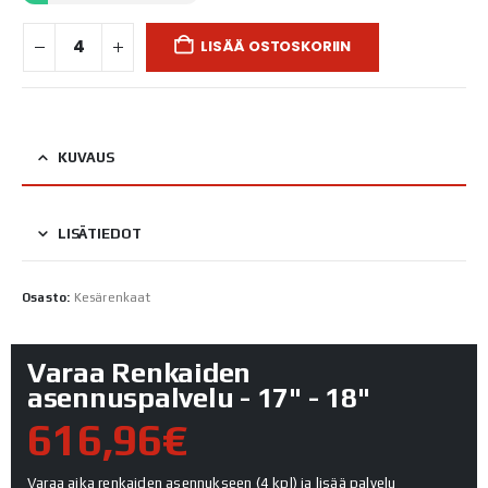
LISÄÄ OSTOSKORIIN
KUVAUS
LISÄTIEDOT
Osasto:
Kesärenkaat
Varaa Renkaiden
asennuspalvelu - 17" - 18"
616,96€
Varaa aika renkaiden asennukseen (4 kpl) ja lisää palvelu