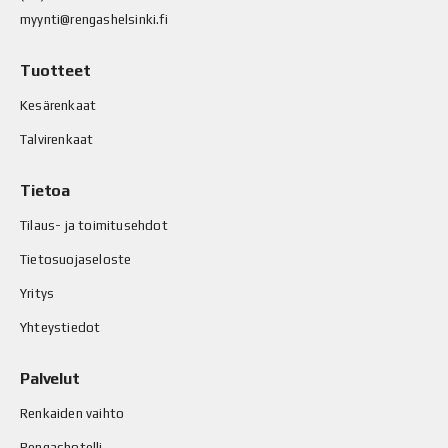
myynti@rengashelsinki.fi
Tuotteet
Kesärenkaat
Talvirenkaat
Tietoa
Tilaus- ja toimitusehdot
Tietosuojaseloste
Yritys
Yhteystiedot
Palvelut
Renkaiden vaihto
Rengashotelli