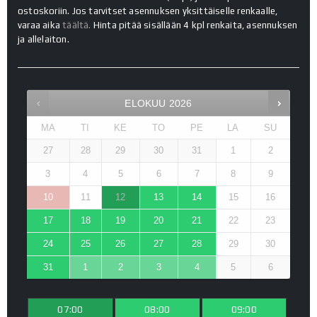
ostoskoriin. Jos tarvitset asennuksen yksittäiselle renkaalle,
varaa aika
täältä.
Hinta pitää sisällään 4 kpl renkaita, asennuksen
ja allelaiton.
ELOKUU
2026
MA
TI
KE
TO
PE
LA
SU
27
28
29
30
31
1
2
3
4
5
6
7
8
9
10
11
12
13
14
15
16
17
18
19
20
21
22
23
24
25
26
27
28
29
30
31
1
2
3
4
5
6
07:00
08:00
09:00