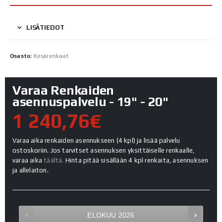
LISÄTIEDOT
Osasto:
Kesärenkaat
Varaa Renkaiden
asennuspalvelu - 19" - 20"
1 240,76€
Varaa aika renkaiden asennukseen (4 kpl) ja lisää palvelu
ostoskoriin. Jos tarvitset asennuksen yksittäiselle renkaalle,
varaa aika
täältä.
Hinta pitää sisällään 4 kpl renkaita, asennuksen
ja allelaiton.
ELOKUU
2026