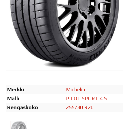
Merkki
Michelin
Malli
PILOT SPORT 4 S
Rengaskoko
255/30 R20