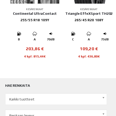
KESÄRENKAAT
KESÄRENKAAT
3
Continental UltraContact
Triangle EffeXSport TH202
255/55 R18 109Y
265/45 R20 108Y
B
B
A
70dB
C
A
73dB
203,86
€
109,20
€
4 kpl: 815,44€
4 kpl: 436,80€
HAE RENKAITA
Kaikki tuotteet
Renkaan leveys