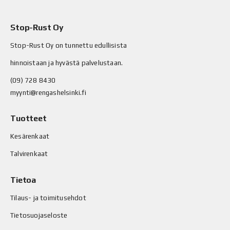
Stop-Rust Oy
Stop-Rust Oy on tunnettu edullisista
hinnoistaan ja hyvästä palvelustaan.
(09) 728 8430
myynti@rengashelsinki.fi
Tuotteet
Kesärenkaat
Talvirenkaat
Tietoa
Tilaus- ja toimitusehdot
Tietosuojaseloste