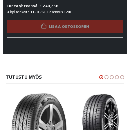
Hinta yhteensä: 1 240,76€
4 kpl renkaita
1120.76€
+ asennus
120€
LISÄÄ OSTOSKORIIN
TUTUSTU MYÖS