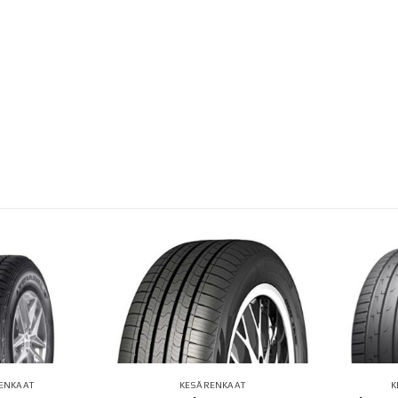
ENKAAT
KESÄRENKAAT
K