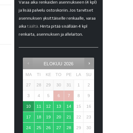
Varaa aika renkaiden asennukseen (4 kpl)
ja lisää palvelu ostoskoriin. Jos tarvitset
asennuksen yksittäiselle renkaalle, varaa
aika
täältä.
Hinta pitää sisällään 4 kpl
renkaita, asennuksen ja allelaiton.
ELOKUU
2026
MA
TI
KE
TO
PE
LA
SU
27
28
29
30
31
1
2
3
4
5
6
7
8
9
10
11
12
13
14
15
16
17
18
19
20
21
22
23
24
25
26
27
28
29
30