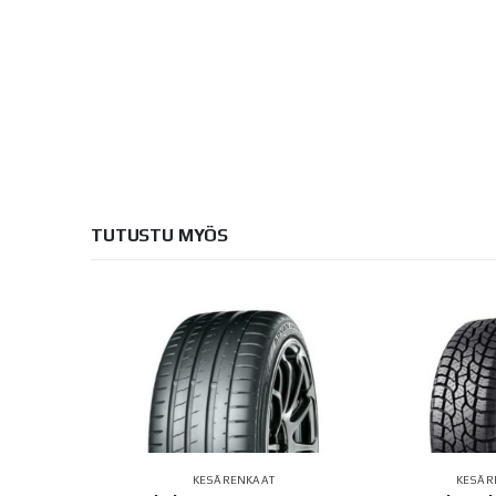
TUTUSTU MYÖS
AT
KESÄRENKAAT
KESÄR