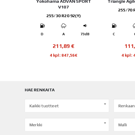
 AT2 RF11
Yokohama ADVAN SPORT
Triangle Agi
V107
111T
255/70 
255/30 R20 92(Y)
73dB
D
A
73dB
C
€
211,89
€
111
88€
4 kpl: 847,56€
4 kpl:
HAE RENKAITA
Kaikki tuotteet
Renkaan
Merkki
Malli