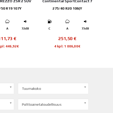
TREZZO ZSR 2 SUV
Continental SportContact 7
Trian
/50 R19 107Y
275/40 R20 106(Y
A
72dB
C
A
73dB
C
111,73
€
251,50
€
kpl: 446,92€
4 kpl: 1 006,00€
Tuumakoko
Polttoainetaloudellisuus