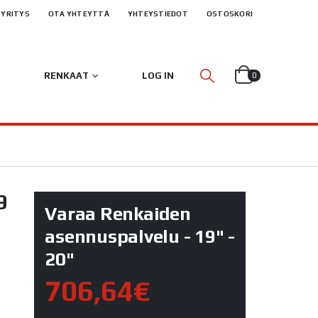
YRITYS
OTA YHTEYTTÄ
YHTEYSTIEDOT
OSTOSKORI
RENKAAT
LOG IN
0
9
Varaa Renkaiden
asennuspalvelu - 19" -
20"
706,64€