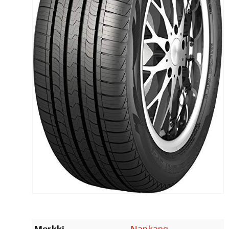
Merkki
Nankang