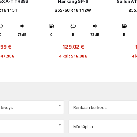
leX A/T TR292
Nankang SP-9
Sailun A
R16 115T
255/60 R18 112W
255
C
73dB
C
B
73dB
B
,99
€
129,02
€
 447,96€
4 kpl: 516,08€
4 
 leveys
Renkaan korkeus
Märkäpito