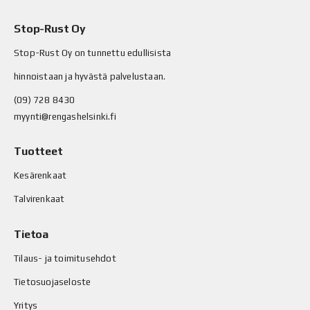
Stop-Rust Oy
Stop-Rust Oy on tunnettu edullisista
hinnoistaan ja hyvästä palvelustaan.
(09) 728 8430
myynti@rengashelsinki.fi
Tuotteet
Kesärenkaat
Talvirenkaat
Tietoa
Tilaus- ja toimitusehdot
Tietosuojaseloste
Yritys