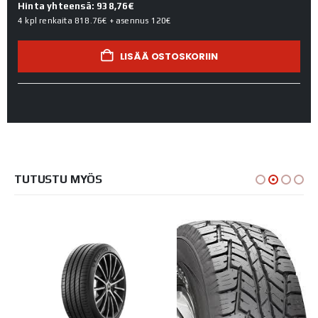
Hinta yhteensä: 938,76€
4 kpl renkaita
818.76€
+ asennus
120€
LISÄÄ OSTOSKORIIN
TUTUSTU MYÖS