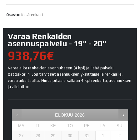
Osasto:
Kesärenkaat
Varaa Renkaiden
asennuspalvelu - 19" - 20"
938,76€
Varaa aika renkaiden asennukseen (4 kpl) ja lisää palvelu
ostoskoriin. Jos tarvitset asennuksen yksittäiselle renkaalle,
varaa aika
täältä.
Hinta pitää sisällään 4 kpl renkaita, asennuksen
ja allelaiton.
ELOKUU
2026
MA
TI
KE
TO
PE
LA
SU
27
28
29
30
31
1
2