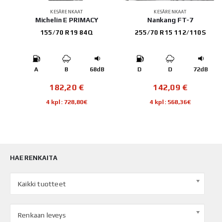
KESÄRENKAAT
KESÄRENKAAT
Michelin E PRIMACY
Nankang FT-7
155/70 R19 84Q
255/70 R15 112/110S
B
A
B
68dB
D
D
72dB
182,20
€
142,09
€
4 kpl: 728,80€
4 kpl: 568,36€
HAE RENKAITA
Kaikki tuotteet
Renkaan leveys