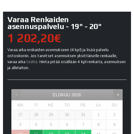
Varaa Renkaiden
asennuspalvelu - 19" - 20"
1 202,20€
Varaa aika renkaiden asennukseen (4 kpl) ja lisää palvelu
ostoskoriin. Jos tarvitset asennuksen yksittäiselle renkaalle,
varaa aika
täältä.
Hinta pitää sisällään 4 kpl renkaita, asennuksen
ja allelaiton.
ELOKUU
2026
MA
TI
KE
TO
PE
LA
SU
27
28
29
30
31
1
2
3
4
5
6
7
8
9