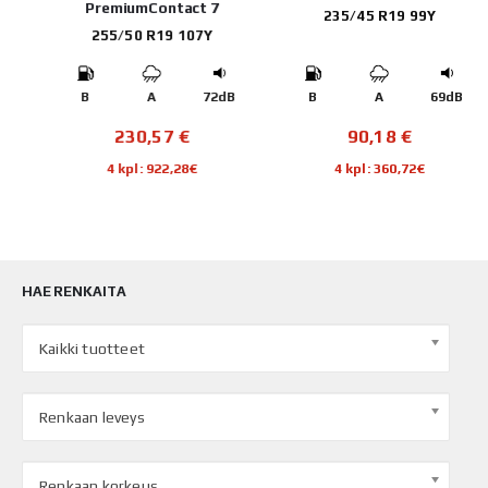
PremiumContact 7
235/45 R19 99Y
255/50 R19 107Y
B
B
A
72dB
B
A
69dB
230,57
€
90,18
€
4 kpl: 922,28€
4 kpl: 360,72€
HAE RENKAITA
Kaikki tuotteet
Renkaan leveys
Renkaan korkeus