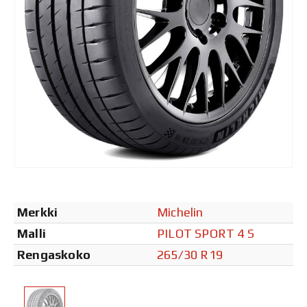
Merkki
Michelin
Malli
PILOT SPORT 4 S
Rengaskoko
265/30 R19