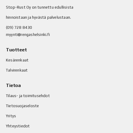
Stop-Rust Oy on tunnettu edullisista
hinnoistaan ja hyvästä palvelustaan.
(09) 728 8430
myynti@rengashelsinki.fi
Tuotteet
Kesärenkaat
Talvirenkaat
Tietoa
Tilaus- ja toimitusehdot
Tietosuojaseloste
Yritys
Yhteystiedot