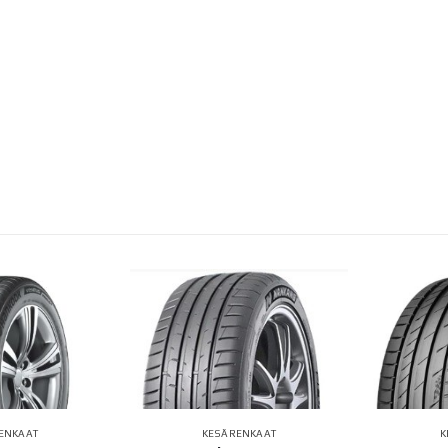
ENKAAT
KESÄRENKAAT
K