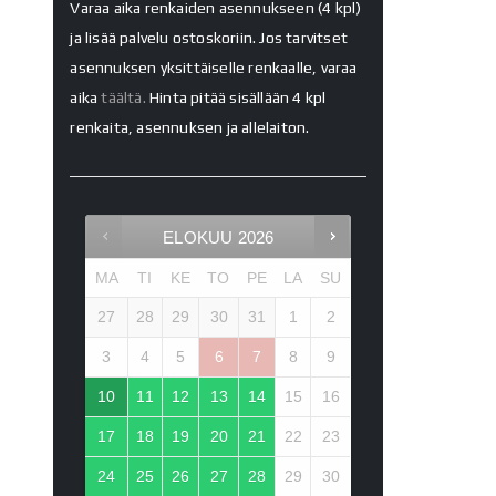
Varaa aika renkaiden asennukseen (4 kpl)
ja lisää palvelu ostoskoriin. Jos tarvitset
asennuksen yksittäiselle renkaalle, varaa
aika
täältä.
Hinta pitää sisällään 4 kpl
renkaita, asennuksen ja allelaiton.
ELOKUU
2026
MA
TI
KE
TO
PE
LA
SU
27
28
29
30
31
1
2
3
4
5
6
7
8
9
10
11
12
13
14
15
16
17
18
19
20
21
22
23
24
25
26
27
28
29
30