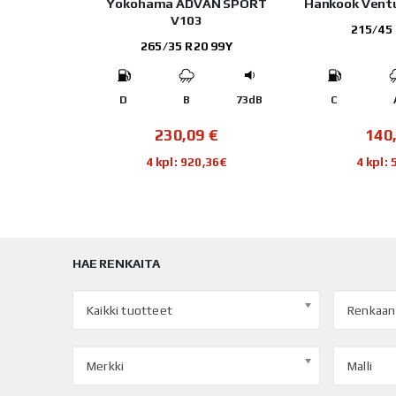
Yokohama ADVAN SPORT
Hankook Vent
V103
215/45
265/35 R20 99Y
D
B
73dB
C
230,09
€
140
4 kpl: 920,36€
4 kpl:
HAE RENKAITA
Kaikki tuotteet
Renkaan
Merkki
Malli