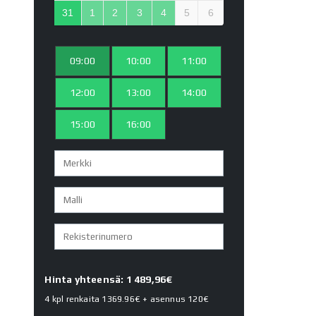
31
1
2
3
4
5
6
09:00
10:00
11:00
12:00
13:00
14:00
15:00
16:00
Hinta yhteensä: 1 489,96€
4 kpl renkaita
1369.96€
+ asennus
120€