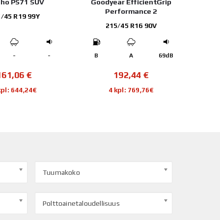
ho PS71 SUV
Goodyear EfficientGrip
Performance 2
/45 R19 99Y
215/45 R16 90V
-
-
B
A
69dB
161,06
€
192,44
€
kpl: 644,24€
4 kpl: 769,76€
Tuumakoko
Polttoainetaloudellisuus