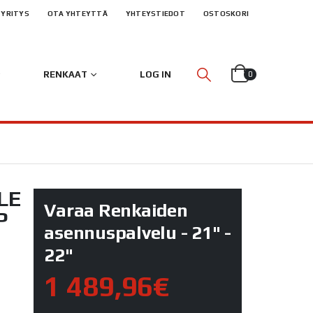
YRITYS
OTA YHTEYTTÄ
YHTEYSTIEDOT
OSTOSKORI
RENKAAT
LOG IN
0
LE
Varaa Renkaiden
P
asennuspalvelu - 21" -
22"
1 489,96€