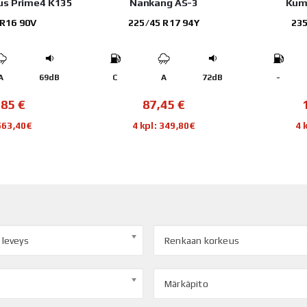
us Prime4 K135
Nankang AS-3
Kum
 R16 90V
225/45 R17 94Y
235
A
69dB
C
A
72dB
-
,85
€
87,45
€
 563,40€
4 kpl: 349,80€
4 
 leveys
Renkaan korkeus
Märkäpito