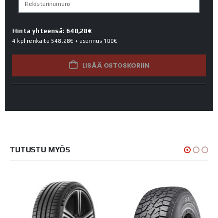
Hinta yhteensä: 648,28€
4 kpl renkaita
548.28€
+ asennus
100€
LISÄÄ OSTOSKORIIN
TUTUSTU MYÖS