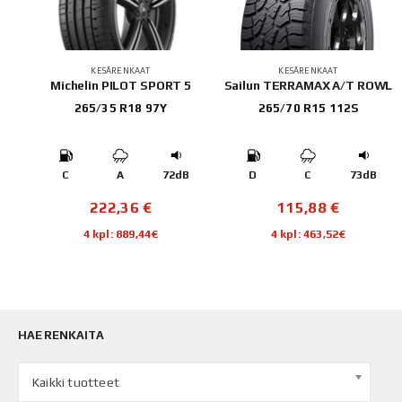
KESÄRENKAAT
KESÄRENKAAT
92
Michelin PILOT SPORT 5
Sailun TERRAMAX A/T ROWL
265/35 R18 97Y
265/70 R15 112S
B
C
A
72dB
D
C
73dB
222,36
€
115,88
€
4 kpl: 889,44€
4 kpl: 463,52€
HAE RENKAITA
Kaikki tuotteet