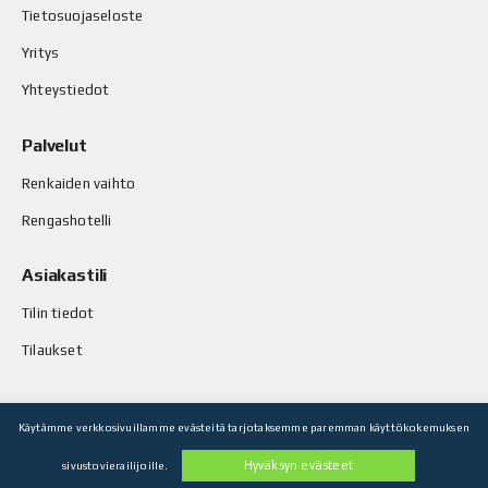
Tietosuojaseloste
Yritys
Yhteystiedot
Palvelut
Renkaiden vaihto
Rengashotelli
Asiakastili
Tilin tiedot
Tilaukset
Käytämme verkkosivuillamme evästeitä tarjotaksemme paremman käyttökokemuksen
© Stop-Rust Oy. Kaikki oikeudet pidätetään.
Hyväksyn evästeet
sivustovierailijoille.
Toteutus: Legenda Oy