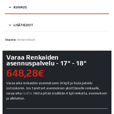
KUVAUS
LISÄTIEDOT
Osasto:
Kesärenkaat
Varaa Renkaiden
asennuspalvelu - 17" - 18"
648,28€
Varaa aika renkaiden asennukseen (4 kpl) ja lisää palvelu
ostoskoriin. Jos tarvitset asennuksen yksittäiselle renkaalle,
varaa aika
täältä.
Hinta pitää sisällään 4 kpl renkaita, asennuksen
ja allelaiton.