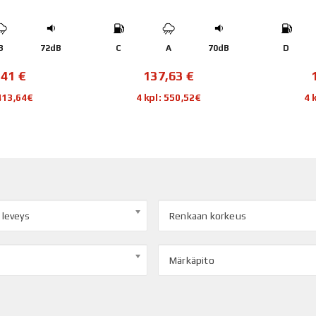
B
72dB
C
A
70dB
D
,41
€
137,63
€
 413,64€
4 kpl: 550,52€
4 
 leveys
Renkaan korkeus
Märkäpito