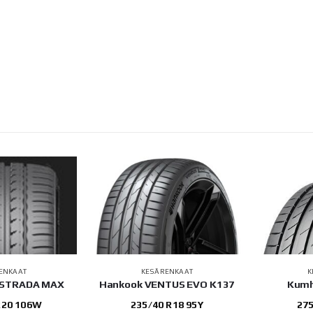
ENKAAT
KESÄRENKAAT
K
 STRADA MAX
Hankook VENTUS EVO K137
Kumh
R20 106W
235/40 R18 95Y
275