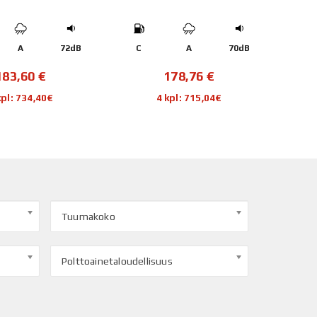
A
72dB
C
A
70dB
D
183,60
€
178,76
€
kpl: 734,40€
4 kpl: 715,04€
Tuumakoko
Polttoainetaloudellisuus