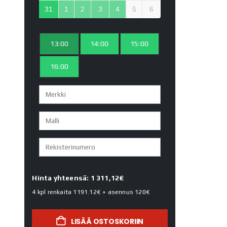
31
1
2
3
4
5
6
13:00
14:00
15:00
16:00
Hinta yhteensä: 1 311,12€
4 kpl renkaita
1191.12€
+ asennus
120€
LISÄÄ OSTOSKORIIN