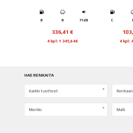
12(Y)
73dB
B
B
71dB
C
€
336,41
€
103
,76€
4 kpl: 1 345,64€
4 kpl:
HAE RENKAITA
Kaikki tuotteet
Renkaan
Merkki
Malli