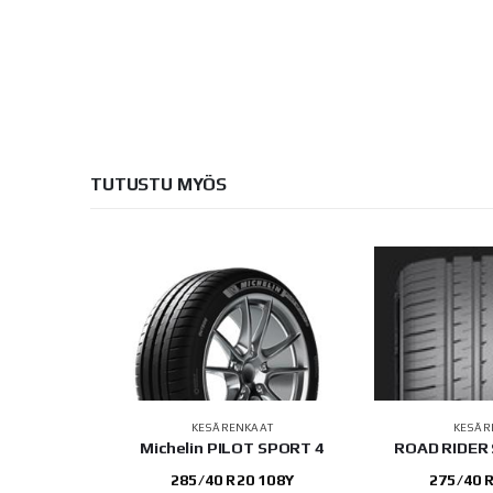
TUTUSTU MYÖS
AT
KESÄRENKAAT
KESÄR
AN SPORT
Michelin PILOT SPORT 4
ROAD RIDER
V
285/40 R20 108Y
275/40 