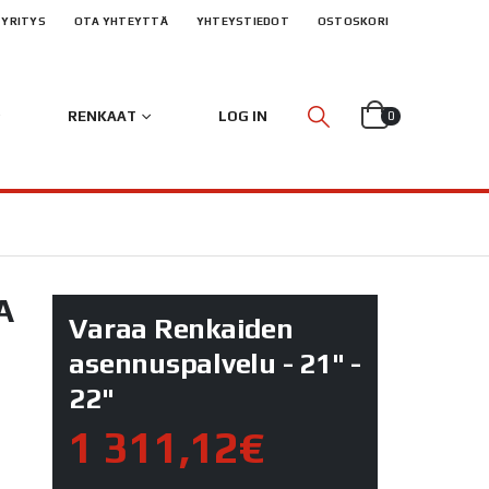
YRITYS
OTA YHTEYTTÄ
YHTEYSTIEDOT
OSTOSKORI
RENKAAT
LOG IN
0
A
Varaa Renkaiden
asennuspalvelu - 21" -
22"
1 311,12€