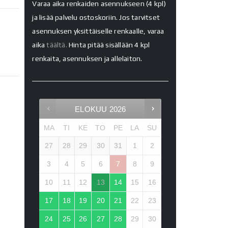
Varaa aika renkaiden asennukseen (4 kpl)
ja lisää palvelu ostoskoriin. Jos tarvitset
asennuksen yksittäiselle renkaalle, varaa
aika
täältä.
Hinta pitää sisällään 4 kpl
renkaita, asennuksen ja allelaiton.
ELOKUU
2026
MA
TI
KE
TO
PE
LA
SU
27
28
29
30
31
1
2
3
4
5
6
7
8
9
10
11
12
13
14
15
16
17
18
19
20
21
22
23
24
25
26
27
28
29
30