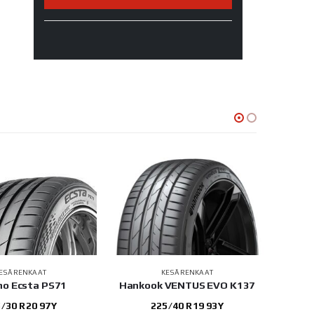
ESÄRENKAAT
KESÄRENKAAT
o Ecsta PS71
Hankook VENTUS EVO K137
Yok
/30 R20 97Y
225/40 R19 93Y